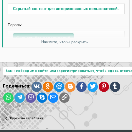
Скрытый контент для авторизованных пользователей.
Пароль:
Скачать без ограничений
Нажмите, чтобы раскрыть...
Вам необходимо войти или зарегистрироваться, чтобы здесь отвеча
Вконтакте
Одноклассники
Mail.ru
Blogger
Facebook
Twitter
Pinterest
Tumblr
Поделиться:
WhatsApp
Telegram
Viber
Skype
Электронная почта
Ссылка
Курсы по заработку