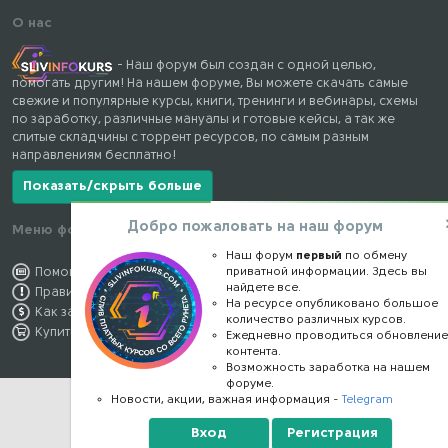
О нас
- Наш форум был создан с одной целью,
помогать другим! На нашем форуме, Вы можете скачать самые
свежие и популярные курсы, книги, тренинги и вебинары, схемы
по заработку, различные мануалы и готовые кейсы, а так же
слитые складчины с торрент ресурсов, по самым разным
направлениям бесплатно!
Показать/скрыть больше
Добро пожаловать на наш форум
Меню форума
Наши контакты
Наш форум
первый
по обмену
Помощь по форуму
приватной информации. Здесь вы
kursstore@mail.ru
найдете все.
Правила форума
Обратная связь
На ресурсе опубликовано большое
Как заработать
Конфиденциальность
количество различных курсов.
Купить премиум
Правообладателям
Ежедневно проводиться обновлени
контента.
Возможность заработка на нашем
форуме.
Новости, акции, важная информация -
Telegram
Вход
Регистрация