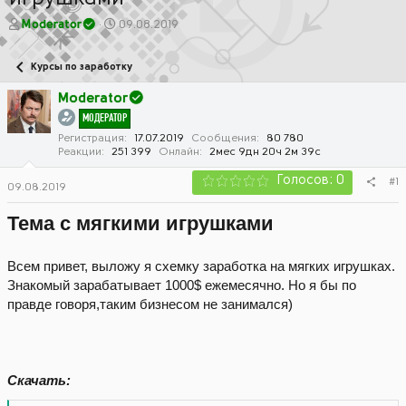
А
Д
Moderator
09.08.2019
в
а
т
т
Курсы по заработку
о
а
р
н
Moderator
т
а
МОДЕРАТОР
е
ч
м
а
Регистрация
17.07.2019
Сообщения
80 780
Реакции
251 399
Онлайн
2мес 9дн 20ч 2м 39с
ы
л
а
Голосов: 0
#1
09.08.2019
Тема с мягкими игрушками
Всем привет, выложу я схемку заработка на мягких игрушках.
Знакомый зарабатывает 1000$ ежемесячно. Но я бы по
правде говоря,таким бизнесом не занимался)
Скачать: