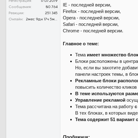
Регистрация
17.07.2019
IE - последней версии,
Сообщения
80 764
Firefox - последней версии,
Реакции
251 345
Opera - последней версии,
Онлайн
2мес 9дн 17ч 5м 34с
Safari - последней версии,
Chrome - последней версии.
Главное о теме:
Тема
имеет множество бло
Блоки расположены в центра
Но, если вы захотите добави
панели настроек темы, в бло
Рекламные блоки распол
повысить количество кликов 
В теме используются разм
Управление рекламой
осуще
Тема рассчитана на работу
с
В тех блоках, в которых вид
Тема содержит 51 вариант 
Продажник: