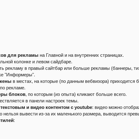
ков для рекламы
на Главной и на внутренних страницах.
льной колонке и левом сайдбаре.
ть рекламу в правый сайтбар или больше рекламы (баннеры, тиз
ке "Информеры".
ожены
в местах, на которые (по данным вебвизора) приходится 
по рекламе.
еры блоков
, по которым (из опыта) кликают больше всего.
ствляется в панели настроек темы.
 текстовым и видео контентом с youtube
: видео можно отображ
ео нельзя вывести из-за их маленького размера, выводится пре
стилей
: