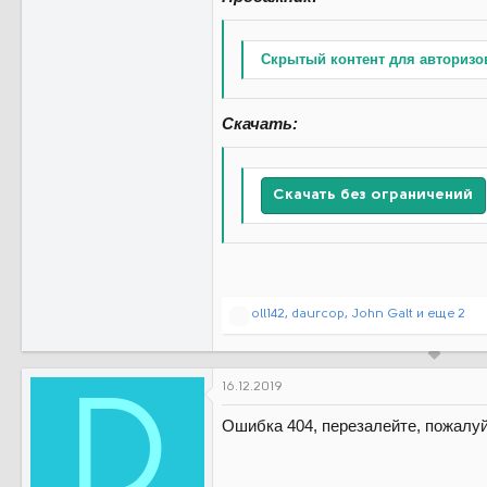
Скрытый контент для авторизо
Скачать:
Скачать без ограничений
Р
oll142
,
daurcop
,
John Galt
и еще 2
е
а
к
ц
16.12.2019
D
и
и
Ошибка 404, перезалейте, пожалуй
: