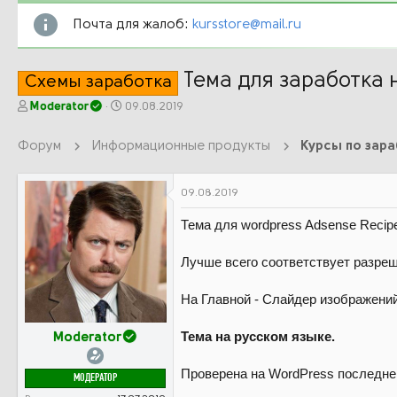
Почта для жалоб:
kursstore@mail.ru
Тема для заработка 
Схемы заработка
А
Д
Moderator
09.08.2019
в
а
т
т
Форум
Информационные продукты
Курсы по зар
о
а
р
н
т
а
09.08.2019
е
ч
м
а
Тема для wordpress Adsense Recip
ы
л
а
Лучше всего соответствует разре
На Главной - Слайдер изображений
Тема на русском языке.
Moderator
Проверена на WordPress последней
МОДЕРАТОР