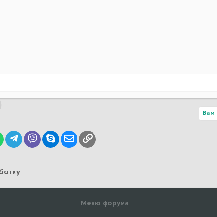
Вам 
lr
WhatsApp
Telegram
Viber
Skype
Электронная почта
Ссылка
аботку
Меню форума