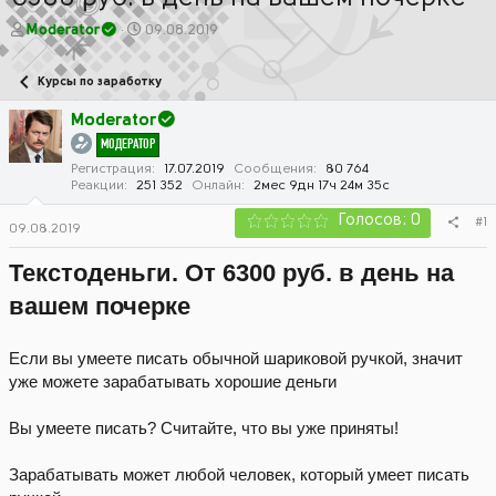
А
Д
Moderator
09.08.2019
в
а
т
т
Курсы по заработку
о
а
р
н
Moderator
т
а
МОДЕРАТОР
е
ч
м
а
Регистрация
17.07.2019
Сообщения
80 764
Реакции
251 352
Онлайн
2мес 9дн 17ч 24м 35с
ы
л
а
Голосов: 0
#1
09.08.2019
Текстоденьги. От 6300 руб. в день на
вашем почерке
Если вы умеете писать обычной шариковой ручкой, значит
уже можете зарабатывать хорошие деньги
Вы умеете писать? Считайте, что вы уже приняты!
Зарабатывать может любой человек, который умеет писать