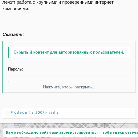
лежит работа с крупными и проверенными интернет
компаниями.
Скачать:
Скрытый контент для авторизованных пользователей.
Пароль:
Нажмите, чтобы раскрыть...
Скачать без ограничений
Р
Froslav
,
mihail2007
и
vazha
е
а
к
ц
Вам необходимо войти или зарегистрироваться, чтобы здесь отвеча
и