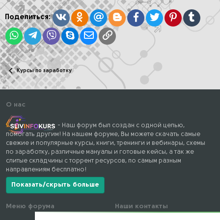
и
:
Вконтакте
Одноклассники
Mail.ru
Blogger
Facebook
Twitter
Pinterest
Tumblr
Поделиться:
WhatsApp
Telegram
Viber
Skype
Электронная почта
Ссылка
Курсы по заработку
О нас
- Наш форум был создан с одной целью,
помогать другим! На нашем форуме, Вы можете скачать самые
свежие и популярные курсы, книги, тренинги и вебинары, схемы
по заработку, различные мануалы и готовые кейсы, а так же
слитые складчины с торрент ресурсов, по самым разным
направлениям бесплатно!
Показать/скрыть больше
Меню форума
Наши контакты