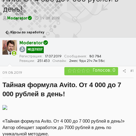
день!
А
Д
Moderator
09.08.2019
в
а
т
т
Курсы по заработку
о
а
р
н
Moderator
т
а
МОДЕРАТОР
е
ч
м
а
Регистрация
17.07.2019
Сообщения
80 784
Реакции
251 453
Онлайн
2мес 9дн 21ч 7м 58с
ы
л
а
Голосов: 0
#1
09.08.2019
Тайная формула Avito. От 4 000 до 7
000 рублей в день!
«Тайная формула Avito. От 4 000 до 7 000 рублей в день!»
Автор обещает заработок до 7000 рублей в день по
уникальной методике.