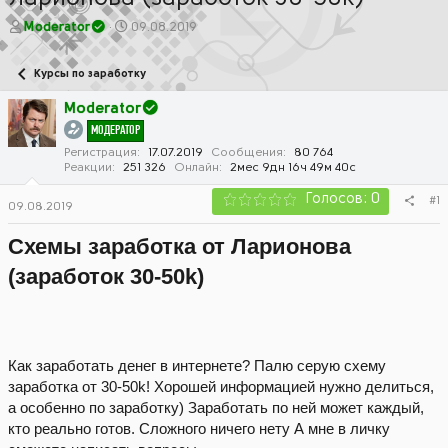
А
Д
Moderator
09.08.2019
в
а
т
т
Курсы по заработку
о
а
р
н
Moderator
т
а
МОДЕРАТОР
е
ч
м
а
Регистрация
17.07.2019
Сообщения
80 764
Реакции
251 326
Онлайн
2мес 9дн 16ч 49м 40с
ы
л
а
Голосов: 0
#1
09.08.2019
Схемы заработка от Ларионова
(заработок 30-50k)
Как заработать денег в интернете? Палю серую схему
заработка от 30-50k! Хорошей информацией нужно делиться,
а особенно по заработку) Заработать по ней может каждый,
кто реально готов. Сложного ничего нету А мне в личку