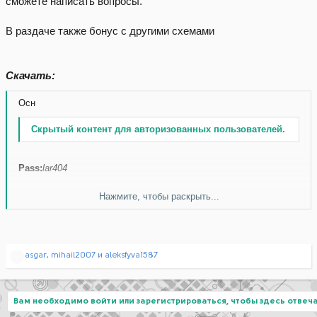
сможете написать вопросы.
В раздаче также бонус с другими схемами
Скачать:
Осн
Скрытый контент для авторизованных пользователей.
Pass:
lar404
Бонус
Нажмите, чтобы раскрыть...
Скачать без ограничений
Р
asgar
,
mihail2007
и
aleksfyva1587
е
Pass:
sasha512
а
Pass:
GX7QWWD8X1
к
ц
Вам необходимо войти или зарегистрироваться, чтобы здесь отвеча
и