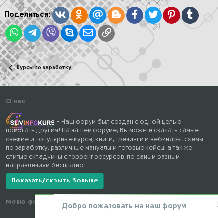
и
:
Вконтакте
Одноклассники
Mail.ru
Blogger
Facebook
Twitter
Pinterest
Tumblr
Поделиться:
WhatsApp
Telegram
Viber
Skype
Электронная почта
Ссылка
Курсы по заработку
О нас
- Наш форум был создан с одной целью,
помогать другим! На нашем форуме, Вы можете скачать самые
свежие и популярные курсы, книги, тренинги и вебинары, схемы
по заработку, различные мануалы и готовые кейсы, а так же
слитые складчины с торрент ресурсов, по самым разным
направлениям бесплатно!
Показать/скрыть больше
Меню форума
Наши контакты
Добро пожаловать на наш форум