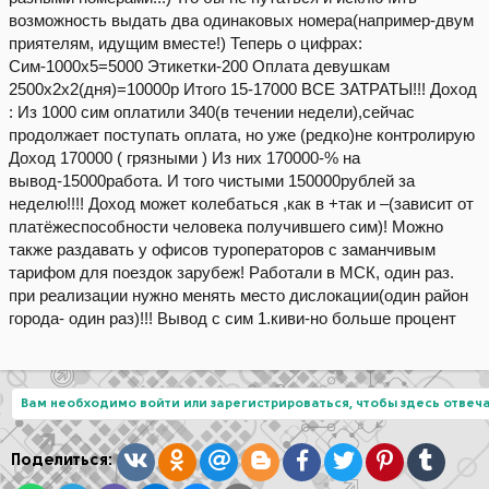
возможность выдать два одинаковых номера(например-двум
приятелям, идущим вместе!) Теперь о цифрах:
Сим-1000х5=5000 Этикетки-200 Оплата девушкам
2500х2х2(дня)=10000р Итого 15-17000 ВСЕ ЗАТРАТЫ!!! Доход
: Из 1000 сим оплатили 340(в течении недели),сейчас
продолжает поступать оплата, но уже (редко)не контролирую
Доход 170000 ( грязными ) Из них 170000-% на
вывод-15000работа. И того чистыми 150000рублей за
неделю!!!! Доход может колебаться ,как в +так и –(зависит от
платёжеспособности человека получившего сим)! Можно
также раздавать у офисов туроператоров с заманчивым
тарифом для поездок зарубеж! Работали в МСК, один раз.
при реализации нужно менять место дислокации(один район
города- один раз)!!! Вывод с сим 1.киви-но больше процент
Вам необходимо войти или зарегистрироваться, чтобы здесь отвеча
Вконтакте
Одноклассники
Mail.ru
Blogger
Facebook
Twitter
Pinterest
Tumblr
Поделиться: