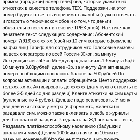
прямой (городской) номер телефона, который укажете на
этикетках в качестве телефона ТЕХ. Поддержки ,на этот
номер будите отвечать и принимать жалобы (нужно отвечать
и говорить о техническом сбое и о том, что деньги
обязательно поступят в течение ТРЁХ дней). На этикетках
печатаете текст следующего содержания: Абонентский
номер+7(916)ххх-хх-хх,(свой из 10 сим которые оформлены
на физ лиц) Тариф: для сотрудников мтс Голосовые вызовы
на всех операторов по всей России-30коп. за минуту
Исходящие смс-50коп Международная связь:1-5минута 5р,6-
10 минута 3,80рублей, далее -3р. за минуту Для активации
номера необходимо пополнить баланс на 500рублей По
вопросам активации и оплаты обращайтесь Центр поддержки
тел.ххх-хх-хх Активировать до хххххх (дату нужно ставить не
более 3-5 дней со дня раздачи) Клеите этикетки на сим карты
(купленные по 4 рубля). Дальше надо реализовать, У меня
две девочки стояли у метро (в форме мтс, жилетка) и
раздавали сим, можно также вклеивать в любые журналы
для бесплатной раздачи. Раздавать на ЖД вокзалах… и т.д.
Раздавать платёжеспособному населению (бабушки и
школьники-мимо) Делим 1000сим в пачки по 10сим (с
разными номерами!!!)Что бы не путаться и исключить