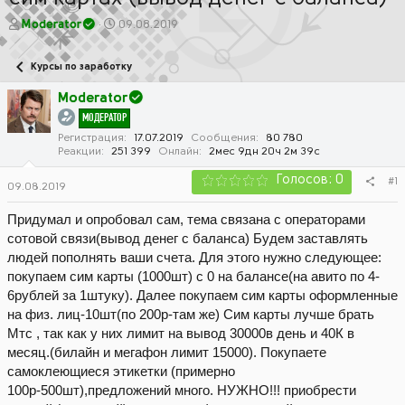
А
Д
Moderator
09.08.2019
в
а
т
т
Курсы по заработку
о
а
р
н
Moderator
т
а
МОДЕРАТОР
е
ч
м
а
Регистрация
17.07.2019
Сообщения
80 780
Реакции
251 399
Онлайн
2мес 9дн 20ч 2м 39с
ы
л
а
Голосов: 0
#1
09.08.2019
Придумал и опробовал сам, тема связана с операторами
сотовой связи(вывод денег с баланса) Будем заставлять
людей пополнять ваши счета. Для этого нужно следующее:
покупаем сим карты (1000шт) с 0 на балансе(на авито по 4-
6рублей за 1штуку). Далее покупаем сим карты оформленные
на физ. лиц-10шт(по 200р-там же) Сим карты лучше брать
Мтс , так как у них лимит на вывод 30000в день и 40К в
месяц.(билайн и мегафон лимит 15000). Покупаете
самоклеющиеся этикетки (примерно
100р-500шт),предложений много. НУЖНО!!! приобрести