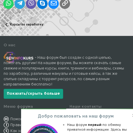
WhatsApp
Telegram
Viber
Skype
Электронная почта
Ссылка
Курсы по заработку
О нас
- Наш форум был создан с одной целью,
помогать другим! На нашем форуме, Вы можете скачать самые
свежие и популярные курсы, книги, тренинги и вебинары, схемы
по заработку, различные мануалы и готовые кейсы, а так же
слитые складчины с торрент ресурсов, по самым разным
направлениям бесплатно!
Показать/скрыть больше
Меню форума
Наши контакты
Добро пожаловать на наш форум
Помощь по форуму
kursstore@mail.ru
Наш форум
первый
по обмену
Правила форума
Обратная связь
приватной информации. Здесь вы
Как заработать
Конфиденциальность