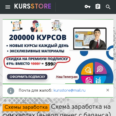
KURS
STORE
ОФОРМИТЬ ПОДПИСКУ
Наш Телеграм
Почта для жалоб:
kursstore@mail.ru
Схема заработка на
Схемы заработка
сим картах (вывод денег с баланса)