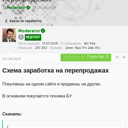
А
Д
Moderator
09.08.2019
в
а
т
т
Курсы по заработку
о
а
р
н
Moderator
т
а
МОДЕРАТОР
е
ч
м
а
Регистрация
17.07.2019
Сообщения
80 764
Реакции
251 352
Онлайн
2мес 9дн 17ч 24м 35с
ы
л
а
Голосов: 0
#1
09.08.2019
Схема заработка на перепродажах
Покупаешь на одном сайте и продаешь на других.
В основном покупается техника БУ
Скачать: