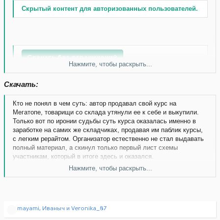
Скрытый контент для авторизованных пользователей.
Скачать без ограничений
Нажмите, чтобы раскрыть...
Скачать:
Стоимость:
3000 руб.
[TRASH]Бесплатно[/TRASH]
Кто не понял в чем суть: автор продавал свой курс на
Мегатопе, товарищи со склада утянули ее к себе и выкупили.
Только вот по иронии судьбы суть курса оказалась именно в
заработке на самих же складчиках, продавая им паблик курсы,
с легким рерайтом. Организатор естественно не стал выдавать
полный материал, а скинул только первый лист схемы
участникам, который в итоге здесь и оказался.
Нажмите, чтобы раскрыть...
Скачать без ограничений
Р
mayami
,
Иваныч
и
Veronika_87
е