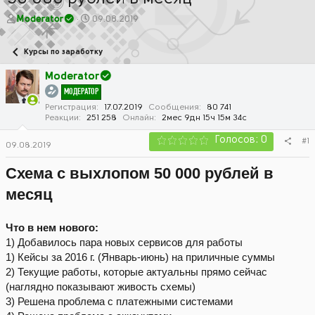
А
Д
Moderator
09.08.2019
в
а
т
т
Курсы по заработку
о
а
р
н
Moderator
т
а
МОДЕРАТОР
е
ч
м
а
Регистрация
17.07.2019
Сообщения
80 741
Реакции
251 258
Онлайн
2мес 9дн 15ч 15м 34с
ы
л
а
Голосов: 0
#1
09.08.2019
Схема с выхлопом 50 000 рублей в
месяц
Что в нем нового:
1) Добавилось пара новых сервисов для работы
1) Кейсы за 2016 г. (Январь-июнь) на приличные суммы
2) Текущие работы, которые актуальны прямо сейчас
(наглядно показывают живость схемы)
3) Решена проблема с платежными системами