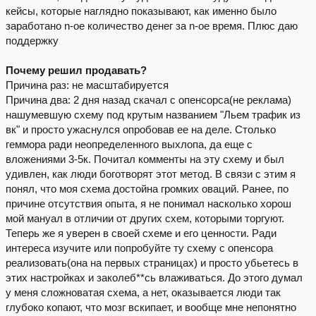
кейсы, которые наглядно показывают, как именно было
заработано n-ое количество денег за n-ое время. Плюс даю
поддержку
Почему решил продавать?
Причина раз: не масштабируется
Причина два: 2 дня назад скачал с опенсорса(не реклама)
нашумевшую схему под крутым названием "Льем трафик из
вк" и просто ужаснулся опробовав ее на деле. Столько
геммора ради неопределенного выхлопа, да еще с
вложениями 3-5к. Почитал комменты на эту схему и был
удивлен, как люди боготворят этот метод. В связи с этим я
понял, что моя схема достойна громких оваций. Ранее, по
причине отсутствия опыта, я не понимал насколько хорош
мой мануал в отличии от других схем, которыми торгуют.
Теперь же я уверен в своей схеме и его ценности. Ради
интереса изучите или попробуйте ту схему с опенсора
реализовать(она на первых страницах) и просто убьетесь в
этих настройках и заколеб**сь влаживаться. До этого думал
у меня сложноватая схема, а нет, оказывается люди так
глубоко копают, что мозг вскипает, и вообще мне непонятно