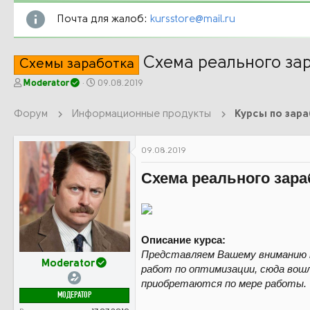
Почта для жалоб:
kursstore@mail.ru
Схема реального зар
Схемы заработка
А
Д
Moderator
09.08.2019
в
а
т
т
Форум
Информационные продукты
Курсы по зар
о
а
р
н
т
а
09.08.2019
е
ч
м
а
Схема реального зараб
ы
л
а
Описание курса:
Представляем Вашему вниманию м
Moderator
работ по оптимизации, сюда вошл
приобретаются по мере работы.
МОДЕРАТОР