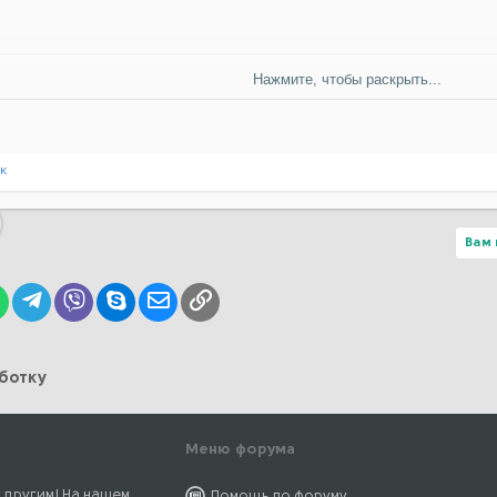
Нажмите, чтобы раскрыть...
к
Вам 
lr
WhatsApp
Telegram
Viber
Skype
Электронная почта
Ссылка
аботку
Меню форума
 другим! На нашем
Помощь по форуму