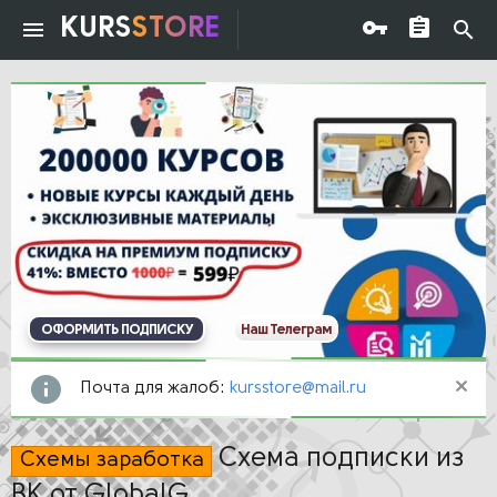
KURS
STORE
ОФОРМИТЬ ПОДПИСКУ
Наш Телеграм
Почта для жалоб:
kursstore@mail.ru
Схема подписки из
Схемы заработка
ВК от GlobalG