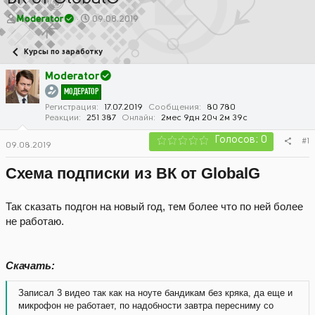
А
Д
Moderator
09.08.2019
в
а
т
т
Курсы по заработку
о
а
р
н
Moderator
т
а
МОДЕРАТОР
е
ч
м
а
Регистрация
17.07.2019
Сообщения
80 780
Реакции
251 387
Онлайн
2мес 9дн 20ч 2м 39с
ы
л
а
Голосов: 0
#1
09.08.2019
Схема подписки из ВК от GlobalG
Так сказать подгон на новый год, тем более что по ней более
не работаю.
Скачать:
Записал 3 видео так как на ноуте бандикам без кряка, да еще и
микрофон не работает, по надобности завтра пересниму со