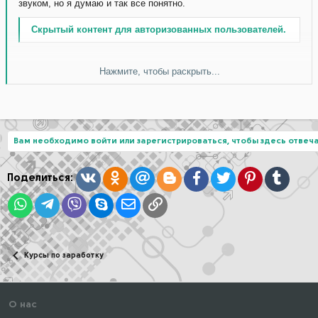
звуком, но я думаю и так все понятно.
Скрытый контент для авторизованных пользователей.
Нажмите, чтобы раскрыть...
Видео:
1
2
3
Нажмите, чтобы раскрыть...
Вам необходимо войти или зарегистрироваться, чтобы здесь отвеча
Вконтакте
Одноклассники
Mail.ru
Blogger
Facebook
Twitter
Pinterest
Tumblr
Поделиться:
WhatsApp
Telegram
Viber
Skype
Электронная почта
Ссылка
Курсы по заработку
О нас