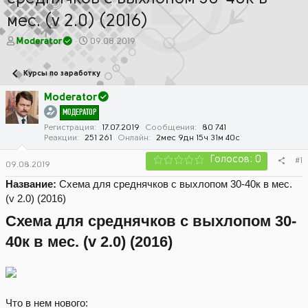
мес. (v 2.0) (2016)
А
Д
Moderator
09.08.2019
в
а
т
т
Курсы по заработку
о
а
р
н
Moderator
т
а
МОДЕРАТОР
е
ч
м
а
Регистрация
17.07.2019
Сообщения
80 741
Реакции
251 261
Онлайн
2мес 9дн 15ч 31м 40с
ы
л
а
Голосов: 0
#1
09.08.2019
Название:
Схема для среднячков с выхлопом 30-40к в мес.
(v 2.0) (2016)
Схема для среднячков с выхлопом 30-
40к в мес. (v 2.0) (2016)
Что в нем нового: