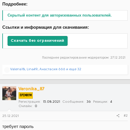
Подробнее:
Скрытый контент для авторизованных пользователей.
Ссылки и информация для скачивания:
Скачать без ограничений
Последнее редактирование модератором:
27.12.2021
Р
Valeria18
,
Lina49
,
Анастасия 666
и еще 32
е
а
к
ц
Veronika_87
и
ПРЕМИУМ
и
:
Регистрация
15.08.2021
Сообщения
36
Реакции
4
Онлайн
0
#2
25.12.2021
требует пароль