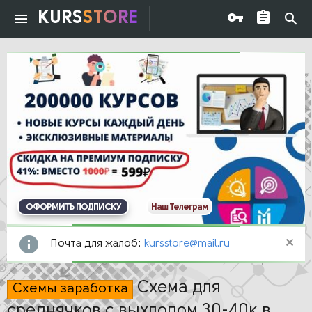
KURS
STORE
ОФОРМИТЬ ПОДПИСКУ
Наш Телеграм
Почта для жалоб:
kursstore@mail.ru
Схема для
Схемы заработка
среднячков с выхлопом 30-40к в