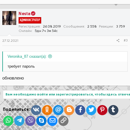
Nesta
АДМИНИСТРАТОР
Регистрация
24.08.2019
Сообщения
2 558
Реакции
3 759
Онлайн
5дн 7ч 3м 54с
#3
27.12.2021
Veronika_87 сказал(а):
требует пароль
обновлено
Вам необходимо войти или зарегистрироваться, чтобы здесь отвеча
Вконтакте
Одноклассники
Mail.ru
Blogger
Facebook
Twitter
Pinterest
Tumblr
Поделиться:
WhatsApp
Telegram
Viber
Skype
Электронная почта
Ссылка