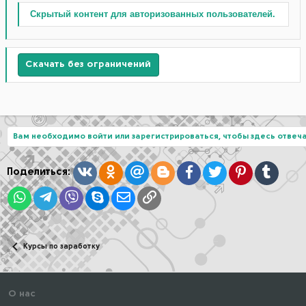
Скрытый контент для авторизованных пользователей.
Скачать без ограничений
Вам необходимо войти или зарегистрироваться, чтобы здесь отвеча
Вконтакте
Одноклассники
Mail.ru
Blogger
Facebook
Twitter
Pinterest
Tumblr
Поделиться:
WhatsApp
Telegram
Viber
Skype
Электронная почта
Ссылка
Курсы по заработку
О нас