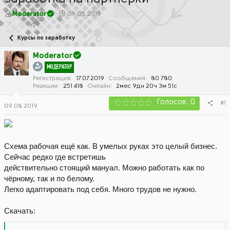
А
Д
Moderator
09.08.2019
в
а
т
т
Курсы по заработку
о
а
р
н
Moderator
т
а
МОДЕРАТОР
е
ч
м
а
Регистрация
17.07.2019
Сообщения
80 780
Реакции
251 418
Онлайн
2мес 9дн 20ч 3м 51с
ы
л
а
Голосов: 0
#1
09.08.2019
Схема рабочая ещё как. В умелых руках это целый бизнес.
Сейчас редко где встретишь
действительно стоящий мануал. Можно работать как по
чёрному, так и по белому.
Легко адаптировать под себя. Много трудов не нужно.
Скачать: