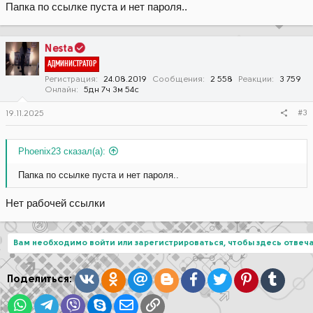
Папка по ссылке пуста и нет пароля..
Nesta
АДМИНИСТРАТОР
Регистрация
24.08.2019
Сообщения
2 558
Реакции
3 759
Онлайн
5дн 7ч 3м 54с
#3
19.11.2025
Phoenix23 сказал(а):
Папка по ссылке пуста и нет пароля..
Нет рабочей ссылки
Вам необходимо войти или зарегистрироваться, чтобы здесь отвеча
Вконтакте
Одноклассники
Mail.ru
Blogger
Facebook
Twitter
Pinterest
Tumblr
Поделиться:
WhatsApp
Telegram
Viber
Skype
Электронная почта
Ссылка