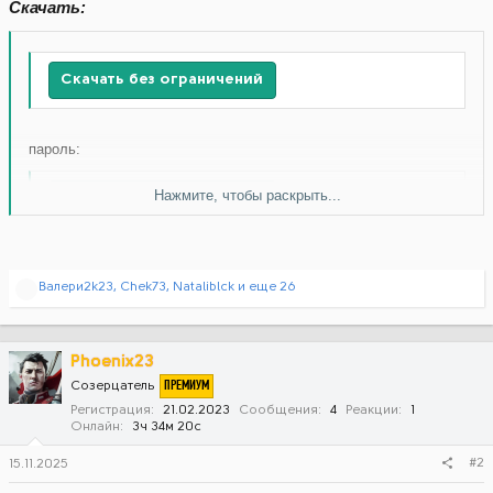
Скачать:
Скачать без ограничений
пароль:
Нажмите, чтобы раскрыть...
Скачать без ограничений
Р
Валери2k23
,
Chek73
,
Nataliblck
и еще 26
е
а
к
ц
Phoenix23
и
ПРЕМИУМ
Созерцатель
и
:
Регистрация
21.02.2023
Сообщения
4
Реакции
1
Онлайн
3ч 34м 20с
#2
15.11.2025