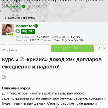
А
Д
Moderator
09.08.2019
в
а
т
т
Курсы по заработку
о
а
р
н
Moderator
т
а
МОДЕРАТОР
е
ч
м
а
Регистрация
17.07.2019
Сообщения
80 763
Реакции
251 317
Онлайн
2мес 9дн 16ч 34м 50с
ы
л
а
Голосов: 0
#1
09.08.2019
Курс «
-кризис» доход 297 долларов
ежедневно и надолго!
Описание курса:
Для того, чтобы начать зарабатывать, вам нужно
зарегистрироваться на одном зарубежном сервисе, который и
будет платить вам деньги. Сервис работает уже давно и