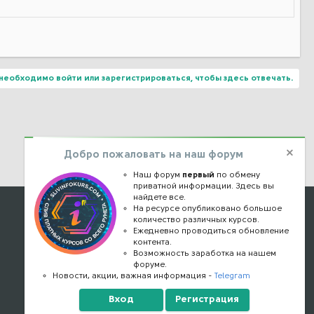
как начать обманывать человека, его необходимо подготовить.
й и громкий выстрел в голову. Обман должен завладеть его
кроме этого шанса больше ничего в этой жизни нет.
еня так не выходит, я постоянно ищу запасной вариант. Создаю
май не о чём серьёзном.
необходимо войти или зарегистрироваться, чтобы здесь отвечать.
ивести пример по нашумевшей теме XXX-XXX . Хочу показать
 их авторов, большинство которых, самостоятельно не знакомы
чатление, что автор боялся куда-то опоздать, что-то не успеть.
м этим кончать». Считаю, что пара вводить стандарты не
Добро пожаловать на наш форум
ноценный, максимально разжеванный материал. Здесь выиграет и
Наш форум
первый
по обмену
приватной информации. Здесь вы
найдете все.
Наши контакты
На ресурсе опубликовано большое
) Будем заставлять людей пополнять ваши счета. Для этого
количество различных курсов.
купаем сим карты оформленные на физ. лиц-10шт(по 200р-там же)
Ежедневно проводиться обновление
kursstore@mail.ru
имит 15000). Покупаете самоклеющиеся этикетки (примерно
контента.
 на этикетках в качестве телефона ТЕХ. Поддержки ,на этот
Обратная связь
Возможность заработка на нашем
ьги обязательно поступят в течение ТРЁХ дней). На этикетках
форуме.
Конфиденциальность
Новости, акции, важная информация -
Telegram
Правообладателям
Вход
Регистрация