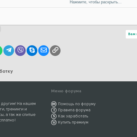
ельность, но и нагнать как можно больше вспышек и тумана. Перед тем 
Нажмите, чтобы раскрыть...
вления о жизни, пошатнуть психику. Нет ничего лучше, чем неожиданны
гда-нибудь случалось. Он мечтает о вас уже много лет. У большинства, 
бходимо всем сердцем поверить в то, что желаемое УЖЕ случилось. У м
 я всегда работаю над собой. Если не веришь в свой план - даже и не ду
Вам 
ргии ты уделишь идеи, тем больше ты получишь из неё выгоды.
«идеальных схем». Я ещё достаточно не опытен в этих делах и хочу пр
lr
WhatsApp
Telegram
Viber
Skype
Электронная почта
Ссылка
читься выжимать максимум из схем и зарабатывать в 2-4-20… раз больше
я сформировалось после покупки нескольких мануалов. Складывалось впе
 эту схему, и готовиться её продать, не-не-не, нужно быстренько со все
остоинству материал, мотивировать авторов с первого раза давать пол
аботку
я поток «глупых» вопросов, и будет доволен покупатель.
Меню форума
сам, тема связана с операторами сотовой связи(вывод денег с баланса
ы (1000шт) с 0 на балансе(на авито по 4-6рублей за 1штуку). Далее по
 другим! На нашем
Помощь по форуму
к у них лимит на вывод 30000в день и 40К в месяц.(билайн и мегафон л
ги, тренинги и
НО!!! приобрести прямой (городской) номер телефона, который укажете
Правила форума
ы, а так же слитые
жалобы (нужно отвечать и говорить о техническом сбое и о том, что ден
Как заработать
сплатно!
ания:
Купить премиум
(свой из 10 сим которые оформлены на физ лиц)