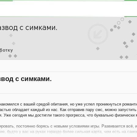
звод с симками.
аботку
вод с симками.
накомился с вашей средой обитания, но уже успел проникнуться романт
властью обладает каждый из нас. Как отправив пару смс, можно запусти
и. Уже сегодня мы достигли такого прогресса, что буквально физически
ровать, постоянно борясь с новыми условиями игры. Развивается всё, 
е, будто у вас на руках гораздо более сильная карта, чем есть на само