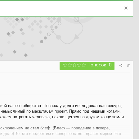
Голосов: 0
#1
икой вашего общества. Поначалу долго исследовал ваш ресурс,
ть немыслимый по масштабам проект. Прямо под нашими ногами,
 можем потрогать человека, находящегося на другом конце земли.
исключением не стал блеф. (Блеф — поведение в покере,
м деле) Те, кто владеет им в совершенстве - правят миром. Его