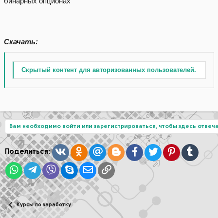
бинарных опционах
Скачать:
Скрытый контент для авторизованных пользователей.
Вам необходимо войти или зарегистрироваться, чтобы здесь отвеча
Вконтакте
Одноклассники
Mail.ru
Blogger
Facebook
Twitter
Pinterest
Tumblr
Поделиться:
WhatsApp
Telegram
Viber
Skype
Электронная почта
Ссылка
Курсы по заработку