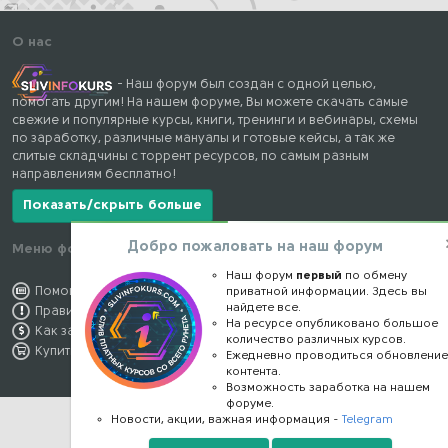
О нас
- Наш форум был создан с одной целью,
помогать другим! На нашем форуме, Вы можете скачать самые
свежие и популярные курсы, книги, тренинги и вебинары, схемы
по заработку, различные мануалы и готовые кейсы, а так же
слитые складчины с торрент ресурсов, по самым разным
направлениям бесплатно!
Показать/скрыть больше
Добро пожаловать на наш форум
Меню форума
Наши контакты
Наш форум
первый
по обмену
Помощь по форуму
kursstore@mail.ru
приватной информации. Здесь вы
найдете все.
Правила форума
Обратная связь
На ресурсе опубликовано большое
Как заработать
Конфиденциальность
количество различных курсов.
Купить премиум
Правообладателям
Ежедневно проводиться обновлени
контента.
Возможность заработка на нашем
форуме.
Новости, акции, важная информация -
Telegram