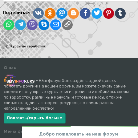
и
и
:
Вконтакте
Одноклассники
Mail.ru
Blogger
Facebook
Twitter
Pinterest
Tumblr
Поделиться:
WhatsApp
Telegram
Viber
Skype
Электронная почта
Ссылка
Курсы по заработку
О нас
- Наш форум был создан с одной целью,
помогать другим! На нашем форуме, Вы можете скачать самые
свежие и популярные курсы, книги, тренинги и вебинары, схемы
по заработку, различные мануалы и готовые кейсы, а так же
слитые складчины с торрент ресурсов, по самым разным
направлениям бесплатно!
Показать/скрыть больше
Меню форума
Наши контакты
Добро пожаловать на наш форум