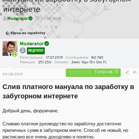
интернете
А
Д
Moderator
09.08.2019
в
а
т
т
Курсы по заработку
о
а
р
н
Moderator
т
а
МОДЕРАТОР
е
ч
м
а
Регистрация
17.07.2019
Сообщения
80 740
Реакции
251 256
Онлайн
2мес 9дн 15ч 12м 7с
ы
л
а
Голосов: 0
#1
09.08.2019
Слив платного мануала по заработку в
забугорном интернете
Добрый день, форумчане.
Сливаю платное руководство по заработку достаточно
приличных сумм в забугорном инете. Способ не новый, но
расписано все очень доходчиво и понятно.