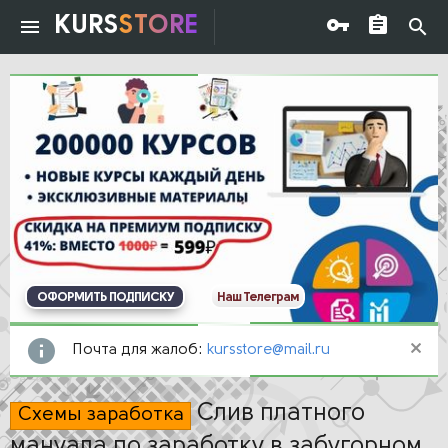
KURS
STORE
ОФОРМИТЬ ПОДПИСКУ
Наш Телеграм
Почта для жалоб:
kursstore@mail.ru
Слив платного
Схемы заработка
мануала по заработку в забугорном