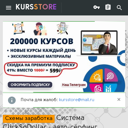
KURS
STORE
ОФОРМИТЬ ПОДПИСКУ
Наш Телеграм
Почта для жалоб:
kursstore@mail.ru
Система
Схемы заработка
ClickSoDollar - авто-сёрфинг,