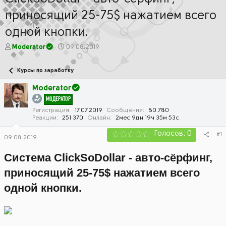
приносящий 25-75$ нажатием всего
одной кнопки.
А
Д
Moderator
09.08.2019
в
а
т
т
Курсы по заработку
о
а
р
н
Moderator
т
а
МОДЕРАТОР
е
ч
м
а
Регистрация
17.07.2019
Сообщения
80 780
Реакции
251 370
Онлайн
2мес 9дн 19ч 35м 53с
ы
л
а
Голосов: 0
#1
09.08.2019
Система ClickSoDollar - авто-сёрфинг,
приносящий 25-75$ нажатием всего
одной кнопки.