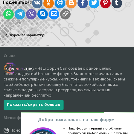
:
Вконтакте
Одноклассники
Mail.ru
Blogger
Facebook
Twitter
Pinterest
Tumblr
Поделиться:
WhatsApp
Telegram
Viber
Skype
Электронная почта
Ссылка
Курсы по заработку
О нас
- Наш форум был создан с одной целью,
помогать другим! На нашем форуме, Вы можете скачать самые
свежие и популярные курсы, книги, тренинги и вебинары, схемы
по заработку, различные мануалы и готовые кейсы, а так же
слитые складчины с торрент ресурсов, по самым разным
направлениям бесплатно!
Показать/скрыть больше
Меню форума
Наши контакты
Добро пожаловать на наш форум
Наш форум
первый
по обмену
Помощь по форуму
kursstore@mail.ru
приватной информации. Здесь вы