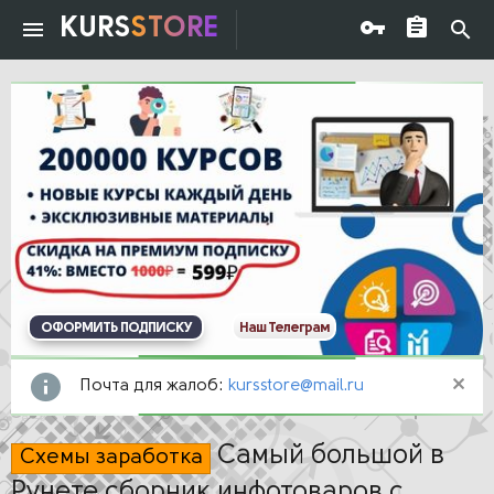
KURS
STORE
ОФОРМИТЬ ПОДПИСКУ
Наш Телеграм
Почта для жалоб:
kursstore@mail.ru
Самый большой в
Схемы заработка
Рунете сборник инфотоваров с