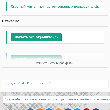
Скрытый контент для авторизованных пользователей.
Скачать:
Скачать без ограничений
Скачать без ограничений
Нажмите, чтобы раскрыть...
Скачать без ограничений
Р
asgar
,
Volder15
,
vazha
и еще 2
е
а
к
ц
Вам необходимо войти или зарегистрироваться, чтобы здесь отвеча
и
и