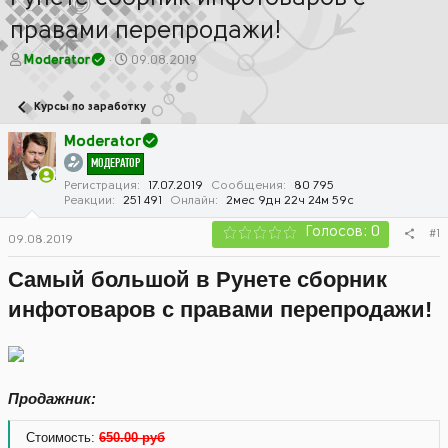
правами перепродажи!
А
Д
Moderator
09.08.2019
в
а
т
т
Курсы по заработку
о
а
р
н
Moderator
т
а
МОДЕРАТОР
е
ч
м
а
Регистрация
17.07.2019
Сообщения
80 795
Реакции
251 491
Онлайн
2мес 9дн 22ч 24м 59с
ы
л
а
Голосов: 0
#1
09.08.2019
Самый большой в Рунете сборник
инфотоваров с правами перепродажи!
Продажник:
Стоимость:
650.00 руб