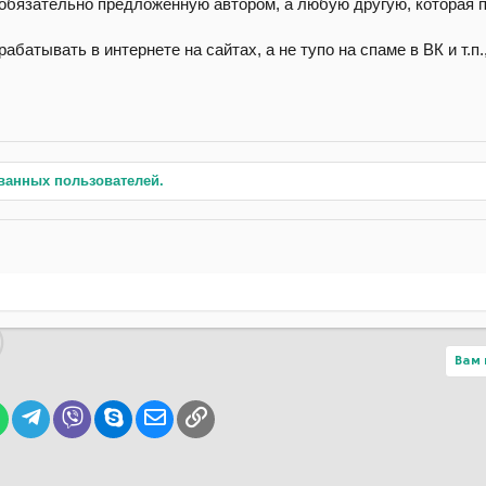
обязательно предложенную автором, а любую другую, которая 
абатывать в интернете на сайтах, а не тупо на спаме в ВК и т.п.
ванных пользователей.
Вам 
lr
WhatsApp
Telegram
Viber
Skype
Электронная почта
Ссылка