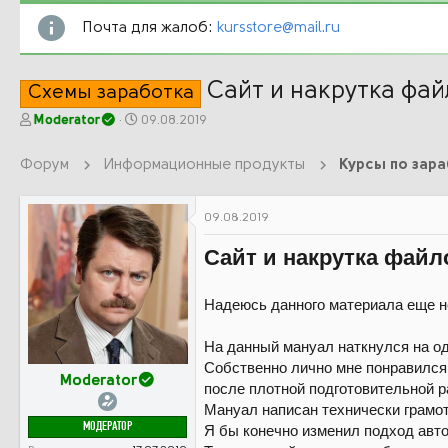
Почта для жалоб:
kursstore@mail.ru
Сайт и накрутка фай
Схемы заработка
А
Д
Moderator
09.08.2019
в
а
т
т
Форум
Информационные продукты
Курсы по зар
о
а
р
н
т
а
09.08.2019
е
ч
м
а
Сайт и накрутка фай
ы
л
а
Надеюсь данного материала еще не
На данный мануал наткнулся на од
Собственно лично мне понравился 
Moderator
после плотной подготовительной р
Мануал написан технически грамот
МОДЕРАТОР
Я бы конечно изменил подход авто