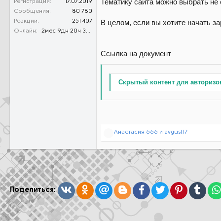
Тематику сайта можно выбрать не 
Регистрация
17.07.2019
Сообщения
80 780
В целом, если вы хотите начать зар
Реакции
251 407
Онлайн
2мес 9дн 20ч 3м 51с
Ссылка на документ
Скрытый контент для авторизо
Р
Анастасия 666
и
avgust17
е
а
к
ц
и
и
:
Вконтакте
Одноклассники
Mail.ru
Blogger
Facebook
Twitter
Pinterest
Tumb
Поделиться: