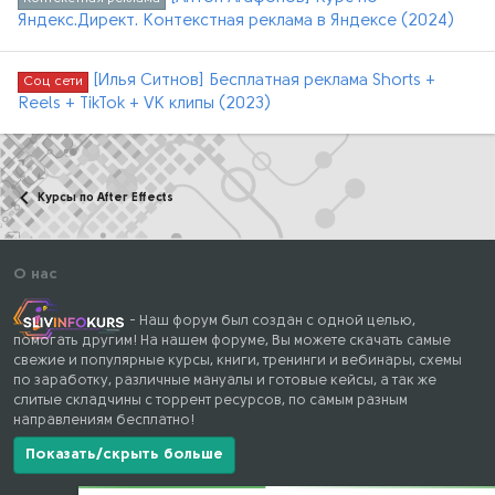
Яндекс.Директ. Контекстная реклама в Яндексе (2024)
[Илья Ситнов] Бесплатная реклама Shorts +
Соц сети
Reels + TikTok + VK клипы (2023)
Курсы по After Effects
О нас
- Наш форум был создан с одной целью,
помогать другим! На нашем форуме, Вы можете скачать самые
свежие и популярные курсы, книги, тренинги и вебинары, схемы
по заработку, различные мануалы и готовые кейсы, а так же
слитые складчины с торрент ресурсов, по самым разным
направлениям бесплатно!
Показать/скрыть больше