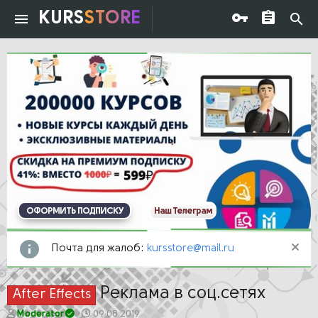
KURS
STORE
ОФОРМИТЬ ПОДПИСКУ
Наш Телеграм
Почта для жалоб:
kursstore@mail.ru
Реклама в соц.сетях
After Effects
А
Д
Moderator
09.08.2019