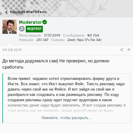
в
а
т
т
Курсы по After Effects
о
а
р
н
Moderator
т
а
МОДЕРАТОР
е
ч
м
а
Регистрация
17.07.2019
Сообщения
80 764
Реакции
251 347
Онлайн
2мес 9дн 17ч 5м 34с
ы
л
а
#1
09.08.2019
До метода додумался сам) Не проверял, но должно
сработать
Всем привет. недавно хотел отрекламировать фирму друга в
Инсте. Все знают, что Инст выкупил Фейс. Тоесть рекламу надо
давать через свой акк на Фейсе. И вот зайдя на свой акк я
разобрался как создовать и как размещать рекламу. По ходу
создания рекламы сразу идет подсчет аудитории и какое
количество денег надо будет заплатить. И вот создав рекламу я
стал искать как же оплатить. искал долго)) негде не было
кнопки оплатить. Еще раз все прочитав и посмотрев я понял.
Нажмите, чтобы раскрыть...
что счет аказывается выставляется потом, а чтоб его оплатить
надо привязать карту или акк ОТ ПАЛКИ!!! БИНГО! Все конечно
я это сделал, рекламу дал, она кстати хорошо сработала. Ноу