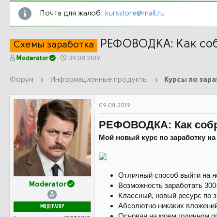
Почта для жалоб:
kursstore@mail.ru
РЕФОВОДКА: Как собр
Схемы заработка
А
Д
Moderator
09.08.2019
в
а
т
т
Форум
Информационные продукты
Курсы по зар
о
а
р
н
т
а
09.08.2019
е
ч
м
а
РЕФОВОДКА: Как собра
ы
л
а
Мой новый курс по заработку на
Отличный способ выйти на н
Возможность заработать 300-
Moderator
Классный, новый ресурс по з
Абсолютно никаких вложени
МОДЕРАТОР
Основан на моем годичном о