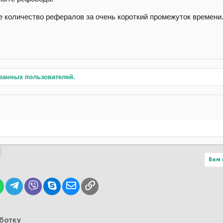
 количество рефералов за очень короткий промежуток времени
ванных пользователей.
Вам 
lr
WhatsApp
Telegram
Viber
Skype
Электронная почта
Ссылка
аботку