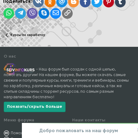
Вконтакте
Одноклассники
Mail.ru
Blogger
Facebook
Twitter
Pinterest
Tumblr
Поделиться:
WhatsApp
Telegram
Viber
Skype
Электронная почта
Ссылка
Курсы по заработку
О нас
- Наш форум был создан с одной целью,
помогать другим! На нашем форуме, Вы можете скачать самые
свежие и популярные курсы, книги, тренинги и вебинары, схемы
по заработку, различные мануалы и готовые кейсы, а так же
слитые складчины с торрент ресурсов, по самым разным
направлениям бесплатно!
Показать/скрыть больше
Меню форума
Наши контакты
Добро пожаловать на наш форум
Помощь по форуму
kursstore@mail.ru