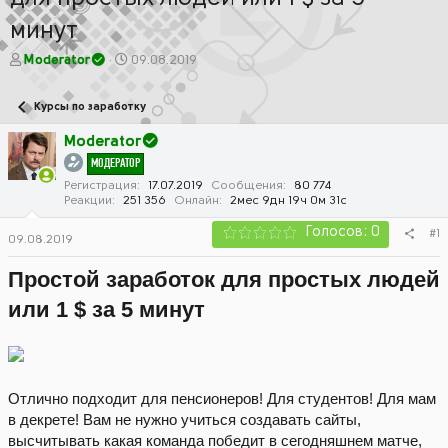
минут
А
Д
Moderator
09.08.2019
в
а
т
т
Курсы по заработку
о
а
р
н
Moderator
т
а
МОДЕРАТОР
е
ч
м
а
Регистрация
17.07.2019
Сообщения
80 774
Реакции
251 356
Онлайн
2мес 9дн 19ч 0м 31с
ы
л
а
Голосов: 0
#1
09.08.2019
Простой заработок для простых людей
или 1 $ за 5 минут
Отлично подходит для пенсионеров! Для студентов! Для мам
в декрете! Вам не нужно учиться создавать сайты,
высчитывать какая команда победит в сегодняшнем матче,