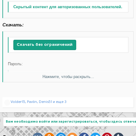
Скрытый контент для авторизованных пользователей.
Скачать:
Скачать без ограничений
Пароль:
Нажмите, чтобы раскрыть...
Скачать без ограничений
Р
Volder15
,
Pavlin
,
Denis51
и еще 3
е
а
к
ц
Вам необходимо войти или зарегистрироваться, чтобы здесь отвеча
и
и
: