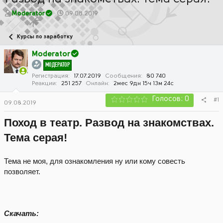
А
Д
Moderator
09.08.2019
в
а
т
т
Курсы по заработку
о
а
р
н
Moderator
т
а
МОДЕРАТОР
е
ч
м
а
Регистрация
17.07.2019
Сообщения
80 740
Реакции
251 257
Онлайн
2мес 9дн 15ч 13м 24с
ы
л
а
Голосов: 0
#1
09.08.2019
Поход в театр. Развод на знакомствах.
Тема серая!
Тема не моя, для ознакомления ну или кому совесть
позволяет.
Скачать: