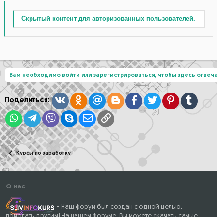
Скрытый контент для авторизованных пользователей.
Вам необходимо войти или зарегистрироваться, чтобы здесь отвеча
Вконтакте
Одноклассники
Mail.ru
Blogger
Facebook
Twitter
Pinterest
Tumblr
Поделиться:
WhatsApp
Telegram
Viber
Skype
Электронная почта
Ссылка
Курсы по заработку
О нас
- Наш форум был создан с одной целью,
помогать другим! На нашем форуме, Вы можете скачать самые