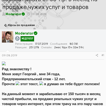
продаже чужих услуг и товаров
А
Д
Moderator
09.08.2019
в
а
т
т
Курсы по продажам
о
а
р
н
Moderator
т
а
МОДЕРАТОР
е
ч
м
а
Регистрация
17.07.2019
Сообщения
80 741
Реакции
251 278
Онлайн
2мес 9дн 15ч 32м 59с
ы
л
а
#1
09.08.2019
Рад знакомству !
Меня зовут Георгий , мне 34 года,
Предпринимательский стаж - 12 лет.
Прочти
этот текст,
я думаю он тебе будет полезен!
На данный момент я зарабатываю от 150 тысяч в месяц
чистой прибыли, на продаже реальных чужих услуг и
товаров через интернет, при этом трачу на это пару часов