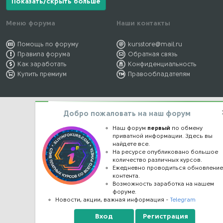
Показать/скрыть больше
Меню форума
Наши контакты
Помощь по форуму
kursstore@mail.ru
Правила форума
Обратная связь
Как заработать
Конфиденциальность
Купить премиум
Правообладателям
Добро пожаловать на наш форум
Наш форум
первый
по обмену
приватной информации. Здесь вы
найдете все.
На ресурсе опубликовано большое
количество различных курсов.
Ежедневно проводиться обновлени
контента.
Возможность заработка на нашем
форуме.
Новости, акции, важная информация -
Telegram
Вход
Регистрация