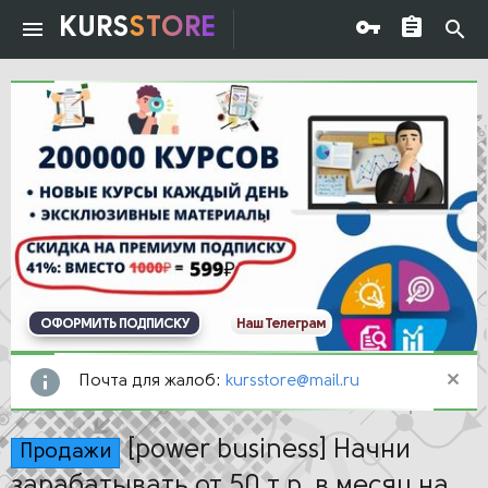
KURS
STORE
ОФОРМИТЬ ПОДПИСКУ
Наш Телеграм
Почта для жалоб:
kursstore@mail.ru
[power business] Начни
Продажи
зарабатывать от 50 т.р. в месяц на