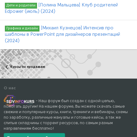
[Полина Мальцева] Клуб родителей
Дети и родители
Edpower (июль) (2024)
[Михаил Кузнецов] Интенсив про
Графика и дизайн
шаблоны в PowerPoint для дизайнеров презентаций
(2024)
Курсы по продажам
О нас
- Наш форум был создан с одной целью,
помогать другим! На нашем форуме, Вы можете скачать самые
свежие и популярные курсы, книги, тренинги и вебинары, схемы
по заработку, различные мануалы и готовые кейсы, а так же
слитые складчины с торрент ресурсов, по самым разным
направлениям бесплатно!