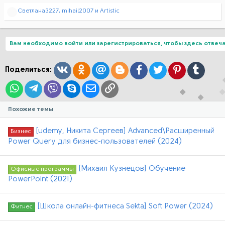
Р
Светлана3227
,
mihail2007
и
Artistic
е
а
к
ц
Вам необходимо войти или зарегистрироваться, чтобы здесь отвеча
и
и
:
Вконтакте
Одноклассники
Mail.ru
Blogger
Facebook
Twitter
Pinterest
Tumblr
Поделиться:
WhatsApp
Telegram
Viber
Skype
Электронная почта
Ссылка
Похожие темы
[udemy, Никита Сергеев] Advanced\Расширенный
Бизнес
Power Query для бизнес-пользователей (2024)
[Михаил Кузнецов] Обучение
Офисные программы
PowerPoint (2021)
[Школа онлайн-фитнеса Sekta] Soft Power (2024)
Фитнес