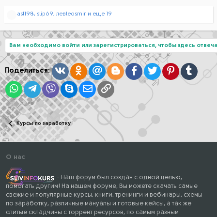
Р
asl198
,
slip69
,
левleosmir
и еще 19
е
а
к
ц
Вам необходимо войти или зарегистрироваться, чтобы здесь отвеча
и
и
:
Вконтакте
Одноклассники
Mail.ru
Blogger
Facebook
Twitter
Pinterest
Tumblr
Поделиться:
WhatsApp
Telegram
Viber
Skype
Электронная почта
Ссылка
Курсы по заработку
О нас
- Наш форум был создан с одной целью,
помогать другим! На нашем форуме, Вы можете скачать самые
свежие и популярные курсы, книги, тренинги и вебинары, схемы
по заработку, различные мануалы и готовые кейсы, а так же
слитые складчины с торрент ресурсов, по самым разным