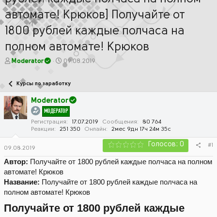
автомате! Крюков] Получайте от
1800 рублей каждые полчаса на
полном автомате! Крюков
А
Д
Moderator
09.08.2019
в
а
т
т
Курсы по заработку
о
а
р
н
Moderator
т
а
МОДЕРАТОР
е
ч
м
а
Регистрация
17.07.2019
Сообщения
80 764
Реакции
251 350
Онлайн
2мес 9дн 17ч 24м 35с
ы
л
а
Голосов: 0
#1
09.08.2019
Автор:
Получайте от 1800 рублей каждые полчаса на полном
автомате! Крюков
Название:
Получайте от 1800 рублей каждые полчаса на
полном автомате! Крюков
Получайте от 1800 рублей каждые