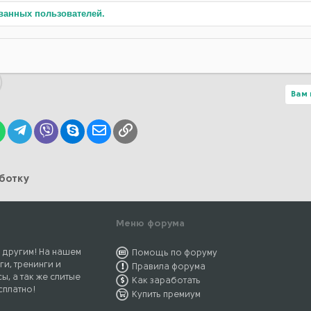
ванных пользователей.
Вам 
lr
WhatsApp
Telegram
Viber
Skype
Электронная почта
Ссылка
аботку
Меню форума
 другим! На нашем
Помощь по форуму
ги, тренинги и
Правила форума
ы, а так же слитые
Как заработать
сплатно!
Купить премиум