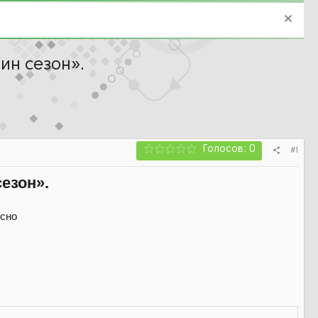
ин сезон».
Голосов: 0
#1
езон».
есно