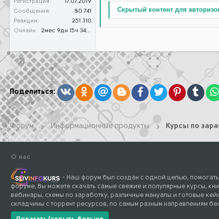
Регистрация
17.07.2019
Скрытый контент для авторизо
Сообщения
80 741
Реакции
251 310
Онлайн
2мес 9дн 15ч 34м 37с
Вконтакте
Одноклассники
Mail.ru
Blogger
Facebook
Twitter
Pinterest
Tumb
Поделиться:
Форум
Информационные продукты
Курсы по зар
О нас
- Наш форум был создан с одной целью, помогать
форуме, Вы можете скачать самые свежие и популярные курсы, кни
вебинары, схемы по заработку, различные мануалы и готовые кейс
складчины с торрент ресурсов, по самым разным направлениям бе