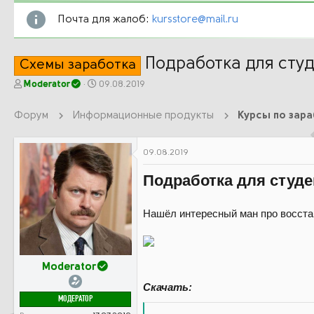
Почта для жалоб:
kursstore@mail.ru
Подработка для студ
Схемы заработка
А
Д
Moderator
09.08.2019
в
а
т
т
Форум
Информационные продукты
Курсы по зар
о
а
р
н
т
а
09.08.2019
е
ч
м
а
Подработка для студе
ы
л
а
Нашёл интересный ман про восстан
Moderator
Скачать:
МОДЕРАТОР