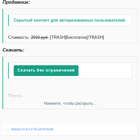
Продажник:
Скрытый контент для авторизованных пользователей.
Стоимость:
2910 руб.
[TRASH]Бесплатно[/TRASH]
Скачать:
Скачать без ограничений
Пароль:
Нажмите, чтобы раскрыть...
Скачать без ограничений
Р
alexpona3
и
Rustambek
е
а