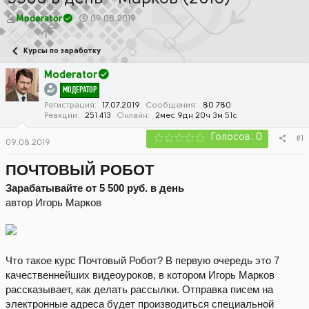
А
Д
Moderator
09.08.2019
в
а
т
т
Курсы по заработку
о
а
р
н
Moderator
т
а
МОДЕРАТОР
е
ч
м
а
Регистрация
17.07.2019
Сообщения
80 780
Реакции
251 413
Онлайн
2мес 9дн 20ч 3м 51с
ы
л
а
Голосов: 0
#1
09.08.2019
ПОЧТОВЫЙ РОБОТ
Зарабатывайте от 5 500 руб. в день
автор Игорь Марков
Что такое курс Почтовый Робот? В первую очередь это 7
качественнейших видеоуроков, в котором Игорь Марков
рассказывает, как делать рассылки. Отправка писем на
электронные адреса будет производиться специальной