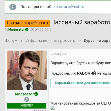
Почта для жалоб:
kursstore@mail.ru
Пассивный заработо
Схемы заработка
А
Д
Moderator
09.08.2019
в
а
т
т
Форум
Информационные продукты
Курсы по зар
о
а
р
н
т
а
09.08.2019
е
ч
м
а
Здравствуйте! Здесь я не буду пи
ы
л
а
Предоставляю
РАБОЧИЙ
метод ка
Скрытый контент для авторизова
Moderator
Мотивированый скриншот за СЕГОД
МОДЕРАТОР