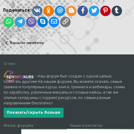
и
Скачать без ограничений
:
Вконтакте
Одноклассники
Mail.ru
Blogger
Facebook
Twitter
Pinterest
Tumblr
Поделиться:
(не реф)
WhatsApp
Telegram
Viber
Skype
Электронная почта
Ссылка
И видео урок, где поясняется , как автосерфить на этом сайте и
получать пассивный доход:
Курсы по заработку
Скачать без ограничений
О нас
Нажмите, чтобы раскрыть...
- Наш форум был создан с одной целью,
помогать другим! На нашем форуме, Вы можете скачать самые
свежие и популярные курсы, книги, тренинги и вебинары, схемы
по заработку, различные мануалы и готовые кейсы, а так же
слитые складчины с торрент ресурсов, по самым разным
направлениям бесплатно!
Показать/скрыть больше
Меню форума
Наши контакты