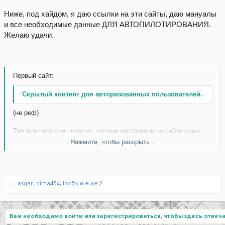
Ниже, под хайдом, я даю ссылки на эти сайты, даю мануалы
и все необходимые данные ДЛЯ АВТОПИЛОТИРОВАНИЯ.
Желаю удачи.
Первый сайт:
Скрытый контент для авторизованных пользователей.
(не реф)
Там все просто и понятно, полные инструкции на сайте даны.
Друзей так же можно крутить там.
Нажмите, чтобы раскрыть...
Скачать без ограничений
Р
asgar
,
dima454
,
loc5k
и еще 2
- накрутка друзей в скайпе, а так же можно накручивать в
е
программе от PB.
а
к
Второй сайт(для автосерфа):
ц
Вам необходимо войти или зарегистрироваться, чтобы здесь отвеча
и