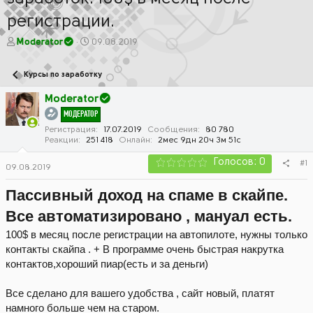
регистрации.
А
Д
Moderator
09.08.2019
в
а
т
т
Курсы по заработку
о
а
р
н
Moderator
т
а
МОДЕРАТОР
е
ч
м
а
Регистрация
17.07.2019
Сообщения
80 780
Реакции
251 418
Онлайн
2мес 9дн 20ч 3м 51с
ы
л
а
Голосов: 0
#1
09.08.2019
Пассивный доход на спаме в скайпе.
Все автоматизировано , мануал есть.
100$ в месяц после регистрации на автопилоте, нужны только
контакты скайпа . + В программе очень быстрая накрутка
контактов,хороший пиар(есть и за деньги)
Все сделано для вашего удобства , сайт новый, платят
намного больше чем на старом.