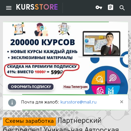
KURS
STORE
ОФОРМИТЬ ПОДПИСКУ
Наш Телеграм
Почта для жалоб:
kursstore@mail.ru
Партнерский
Схемы заработка
беспредел! Уникальная Авторская