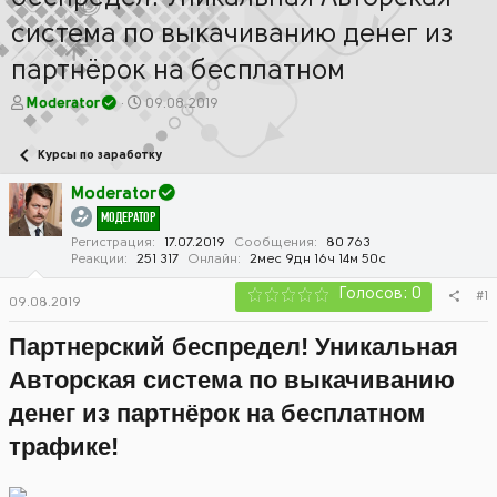
система по выкачиванию денег из
партнёрок на бесплатном
А
Д
Moderator
09.08.2019
в
а
т
т
Курсы по заработку
о
а
р
н
Moderator
т
а
МОДЕРАТОР
е
ч
м
а
Регистрация
17.07.2019
Сообщения
80 763
Реакции
251 317
Онлайн
2мес 9дн 16ч 14м 50с
ы
л
а
Голосов: 0
#1
09.08.2019
Партнерский беспредел! Уникальная
Авторская система по выкачиванию
денег из партнёрок на бесплатном
трафике!