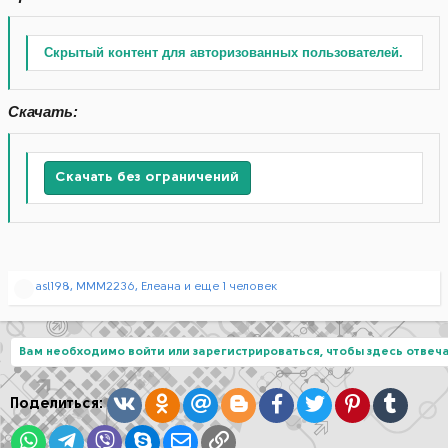
Скрытый контент для авторизованных пользователей.
Скачать:
Скачать без ограничений
Р
asl198
,
МММ2236
,
Елеана
и еще 1 человек
е
а
к
ц
Вам необходимо войти или зарегистрироваться, чтобы здесь отвеча
и
и
:
Вконтакте
Одноклассники
Mail.ru
Blogger
Facebook
Twitter
Pinterest
Tumblr
Поделиться:
WhatsApp
Telegram
Viber
Skype
Электронная почта
Ссылка