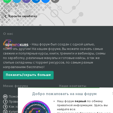
Курсы по заработку
О нас
- Наш форум был создан с одной целью,
помогать другим! На нашем форуме, Вы можете скачать самые
свежие и популярные курсы, книги, тренинги и вебинары, схемы
по заработку, различные мануалы и готовые кейсы, а так же
слитые складчины с торрент ресурсов, по самым разным
направлениям бесплатно!
Показать/скрыть больше
Меню форума
Наши контакты
Добро пожаловать на наш форум
Помощь по форуму
kursstore@mail.ru
Наш форум
первый
по обмену
Правила форума
Обратная связь
приватной информации. Здесь вы
Как заработать
Конфиденциальность
найдете все.
Купить премиум
Правообладателям