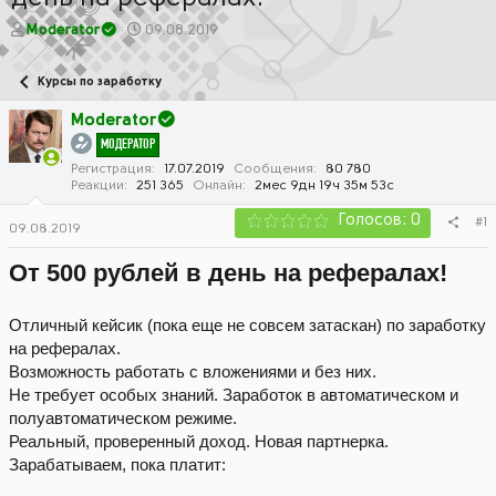
А
Д
Moderator
09.08.2019
в
а
т
т
Курсы по заработку
о
а
р
н
Moderator
т
а
МОДЕРАТОР
е
ч
м
а
Регистрация
17.07.2019
Сообщения
80 780
Реакции
251 365
Онлайн
2мес 9дн 19ч 35м 53с
ы
л
а
Голосов: 0
#1
09.08.2019
От 500 рублей в день на рефералах!
Отличный кейсик (пока еще не совсем затаскан) по заработку
на рефералах.
Возможность работать с вложениями и без них.
Не требует особых знаний. Заработок в автоматическом и
полуавтоматическом режиме.
Реальный, проверенный доход. Новая партнерка.
Зарабатываем, пока платит: