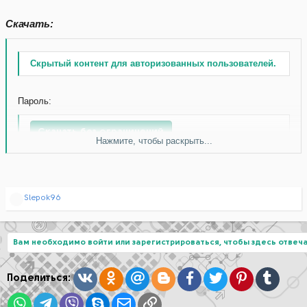
Скачать:
Скрытый контент для авторизованных пользователей.
Пароль:
Скачать без ограничений
Нажмите, чтобы раскрыть...
Р
Slepok96
е
а
к
ц
Вам необходимо войти или зарегистрироваться, чтобы здесь отвеча
и
и
:
Вконтакте
Одноклассники
Mail.ru
Blogger
Facebook
Twitter
Pinterest
Tumblr
Поделиться:
WhatsApp
Telegram
Viber
Skype
Электронная почта
Ссылка