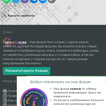
Курсы по заработку
О нас
- Наш форум был создан с одной целью,
помогать другим! На нашем форуме, Вы можете скачать самые
свежие и популярные курсы, книги, тренинги и вебинары, схемы
по заработку, различные мануалы и готовые кейсы, а так же
слитые складчины с торрент ресурсов, по самым разным
направлениям бесплатно!
Показать/скрыть больше
Меню форума
Наши контакты
Добро пожаловать на наш форум
Наш форум
первый
по обмену
Помощь по форуму
kursstore@mail.ru
приватной информации. Здесь вы
Правила форума
Обратная связь
найдете все.
На ресурсе опубликовано большое
Как заработать
Конфиденциальность
количество различных курсов.
Купить премиум
Правообладателям