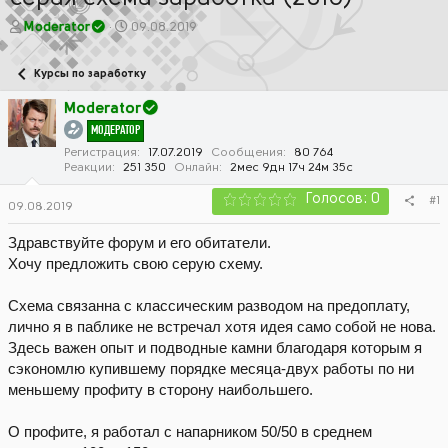
А
Д
Moderator
09.08.2019
в
а
т
т
Курсы по заработку
о
а
р
н
Moderator
т
а
МОДЕРАТОР
е
ч
м
а
Регистрация
17.07.2019
Сообщения
80 764
Реакции
251 350
Онлайн
2мес 9дн 17ч 24м 35с
ы
л
а
Голосов: 0
#1
09.08.2019
Здравствуйте форум и его обитатели.
Хочу предложить свою серую схему.
Схема связанна с классическим разводом на предоплату,
лично я в паблике не встречал хотя идея само собой не нова.
Здесь важен опыт и подводные камни благодаря которым я
сэкономлю купившему порядке месяца-двух работы по ни
меньшему профиту в сторону наибольшего.
О профите, я работал с напарником 50/50 в среднем