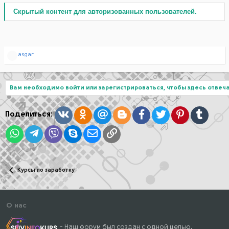
Скрытый контент для авторизованных пользователей.
Р
asgar
е
а
к
ц
Вам необходимо войти или зарегистрироваться, чтобы здесь отвеча
и
и
:
Вконтакте
Одноклассники
Mail.ru
Blogger
Facebook
Twitter
Pinterest
Tumblr
Поделиться:
WhatsApp
Telegram
Viber
Skype
Электронная почта
Ссылка
Курсы по заработку
О нас
- Наш форум был создан с одной целью,