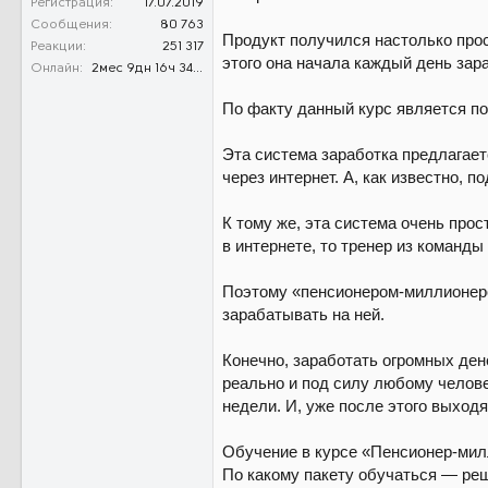
Регистрация
17.07.2019
Сообщения
80 763
Продукт получился настолько прос
Реакции
251 317
этого она начала каждый день зара
Онлайн
2мес 9дн 16ч 34м 50с
По факту данный курс является по
Эта система заработка предлагает
через интернет. А, как известно,
К тому же, эта система очень прос
в интернете, то тренер из команд
Поэтому «пенсионером-миллионером
зарабатывать на ней.
Конечно, заработать огромных дене
реально и под силу любому челове
недели. И, уже после этого выходя
Обучение в курсе «Пенсионер-милли
По какому пакету обучаться — реш