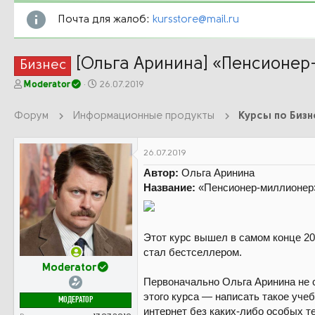
Почта для жалоб:
kursstore@mail.ru
[Ольга Аринина] «Пенсионер-
Бизнес
А
Д
Moderator
26.07.2019
в
а
т
т
Форум
Информационные продукты
о
а
р
н
т
а
26.07.2019
е
ч
Автор:
Ольга Аринина
м
а
ы
л
Название:
«Пенсионер-миллионер»
а
Этот курс вышел в самом конце 20
стал бестселлером.
Moderator
Первоначально Ольга Аринина не с
этого курса — написать такое уче
МОДЕРАТОР
интернет без каких-либо особых т