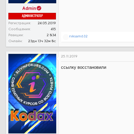
Admin
АДМИНИСТРАТОР
Регистрация
24.05.2019
Сообщения
415
Реакции
2 834
Р
niksam632
е
Онлайн
23дн 13ч 32м 8с
а
к
ц
25.11.2019
и
и
ссылку восстановили
: