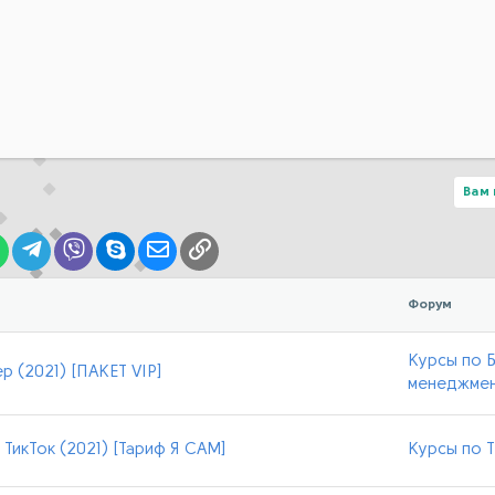
Вам 
lr
WhatsApp
Telegram
Viber
Skype
Электронная почта
Ссылка
Форум
Курсы по Б
р (2021) [ПАКЕТ VIP]
менеджме
 ТикТок (2021) [Тариф Я САМ]
Курсы по T