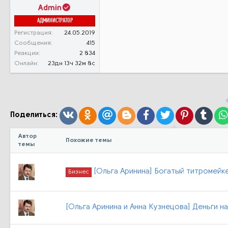
Admin
АДМИНИСТРАТОР
Регистрация
24.05.2019
Сообщения
415
Реакции
2 834
Онлайн
23дн 13ч 32м 8с
Вконтакте
Одноклассники
Mail.ru
Blogger
Facebook
Twitter
Pinterest
Tumb
Поделиться:
Автор
Похожие темы
темы
[Ольга Аринина] Богатый титромейке
Бизнес
[Ольга Аринина и Анна Кузнецова] Деньги на