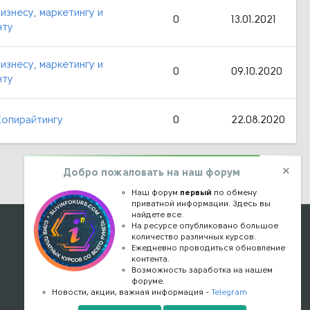
изнесу, маркетингу и
0
13.01.2021
нту
изнесу, маркетингу и
0
09.10.2020
нту
Копирайтингу
0
22.08.2020
Добро пожаловать на наш форум
Наш форум
первый
по обмену
приватной информации. Здесь вы
найдете все.
Наши контакты
На ресурсе опубликовано большое
количество различных курсов.
Ежедневно проводиться обновление
kursstore@mail.ru
контента.
Обратная связь
Возможность заработка на нашем
форуме.
Конфиденциальность
Новости, акции, важная информация -
Telegram
Правообладателям