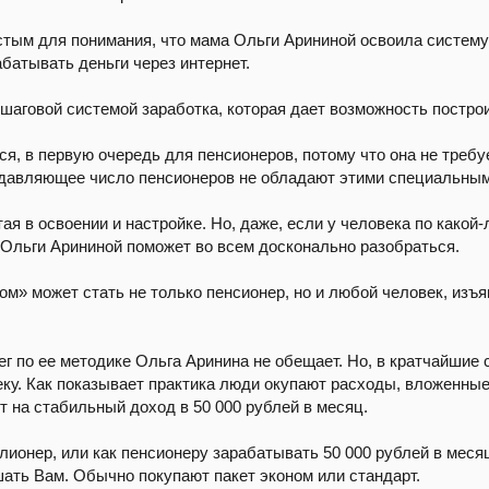
тым для понимания, что мама Ольги Арининой освоила систему з
батывать деньги через интернет.
шаговой системой заработка, которая дает возможность построи
ся, в первую очередь для пенсионеров, потому что она не треб
 подавляющее число пенсионеров не обладают этими специальны
тая в освоении и настройке. Но, даже, если у человека по какой
ы Ольги Арининой поможет во всем досконально разобраться.
» может стать не только пенсионер, но и любой человек, изъя
г по ее методике Ольга Аринина не обещает. Но, в кратчайшие 
ку. Как показывает практика люди окупают расходы, вложенные 
т на стабильный доход в 50 000 рублей в месяц.
онер, или как пенсионеру зарабатывать 50 000 рублей в месяц» 
ать Вам. Обычно покупают пакет эконом или стандарт.