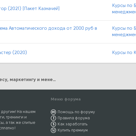
Курсы по Б
ор (2021) [Пакет Казначей]
менеджме
тема Автоматического дохода от 2000 руб в
Курсы по Б
менеджме
астер (2020)
Курсы по 
Курсы по Бизнесу, маркетингу и менеджменту
Меню форума
 другим! На нашем
Помощь по форуму
ги, тренинги и
Правила форума
ы, а так же слитые
Как заработать
сплатно!
Купить премиум