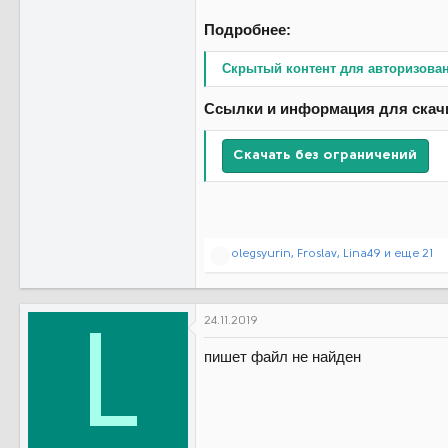
Подробнее:
Скрытый контент для авторизова
Ссылки и информация для скач
Скачать без ограничений
Р
olegsyurin
,
Froslav
,
Lina49
и еще 21
е
а
к
ц
24.11.2019
L
и
и
пишет файл не найден
: