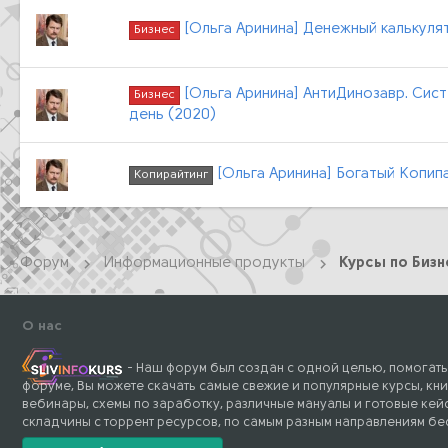
[Ольга Аринина] Денежный калькулят
Бизнес
[Ольга Аринина] АнтиДинозавр. Сис
Бизнес
день (2020)
[Ольга Аринина] Богатый Копип
Копирайтинг
Форум
Информационные продукты
О нас
- Наш форум был создан с одной целью, помогать
форуме, Вы можете скачать самые свежие и популярные курсы, кни
вебинары, схемы по заработку, различные мануалы и готовые кейс
складчины с торрент ресурсов, по самым разным направлениям бе