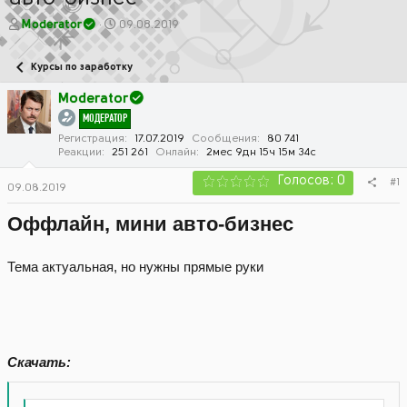
А
Д
Moderator
09.08.2019
в
а
т
т
Курсы по заработку
о
а
р
н
Moderator
т
а
МОДЕРАТОР
е
ч
м
а
Регистрация
17.07.2019
Сообщения
80 741
Реакции
251 261
Онлайн
2мес 9дн 15ч 15м 34с
ы
л
а
Голосов: 0
#1
09.08.2019
Оффлайн, мини авто-бизнес
Тема актуальная, но нужны прямые руки
Скачать: