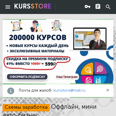
KURS
STORE
ОФОРМИТЬ ПОДПИСКУ
Наш Телеграм
Почта для жалоб:
kursstore@mail.ru
Оффлайн, мини
Схемы заработка
авто-бизнес