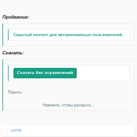
Продажник:
Скрытый контент для авторизованных пользователей.
Скачать:
Скачать без ограничений
Пароль:
Нажмите, чтобы раскрыть...
Скачать без ограничений
Р
asl198
е