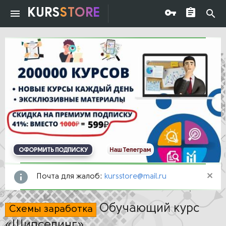
KURS
STORE
ОФОРМИТЬ ПОДПИСКУ
Наш Телеграм
Почта для жалоб:
kursstore@mail.ru
Обучающий курс
Схемы заработка
«Шипселинг»