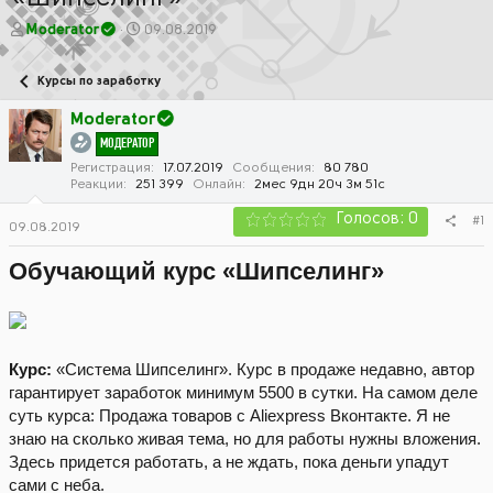
А
Д
Moderator
09.08.2019
в
а
т
т
Курсы по заработку
о
а
р
н
Moderator
т
а
МОДЕРАТОР
е
ч
м
а
Регистрация
17.07.2019
Сообщения
80 780
Реакции
251 399
Онлайн
2мес 9дн 20ч 3м 51с
ы
л
а
Голосов: 0
#1
09.08.2019
Обучающий курс «Шипселинг»
Курс:
«Система Шипселинг». Курс в продаже недавно, автор
гарантирует заработок минимум 5500 в сутки. На самом деле
суть курса: Продажа товаров с Aliexpress Вконтакте. Я не
знаю на сколько живая тема, но для работы нужны вложения.
Здесь придется работать, а не ждать, пока деньги упадут
сами с неба.