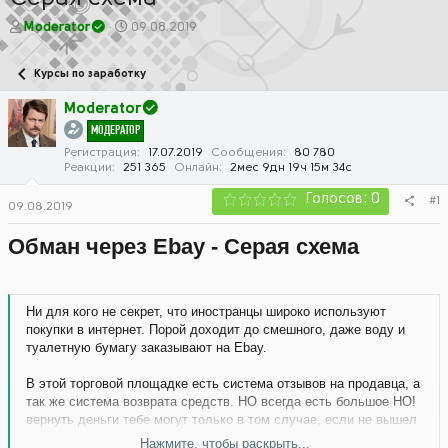
А
Д
Moderator
09.08.2019
в
а
т
т
Курсы по заработку
о
а
р
н
Moderator
т
а
МОДЕРАТОР
е
ч
м
а
Регистрация
17.07.2019
Сообщения
80 780
Реакции
251 365
Онлайн
2мес 9дн 19ч 15м 34с
ы
л
а
Голосов: 0
#1
09.08.2019
Обман через Ebay - Серая схема
Ни для кого не секрет, что иностранцы широко используют
покупки в интернет. Порой доходит до смешного, даже воду и
туалетную бумагу заказывают на Ebay.
В этой торговой площадке есть система отзывов на продавца, а
так же система возврата средств. НО всегда есть большое НО!
вернуть деньги тебе могут только в том случае, если не вышел
срок жалобы 45 дней и только если оплата была совершена
Нажмите, чтобы раскрыть...