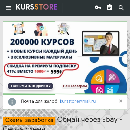
KURS
STORE
ОФОРМИТЬ ПОДПИСКУ
Наш Телеграм
Почта для жалоб:
kursstore@mail.ru
Обман через Ebay -
Схемы заработка
Серая схема