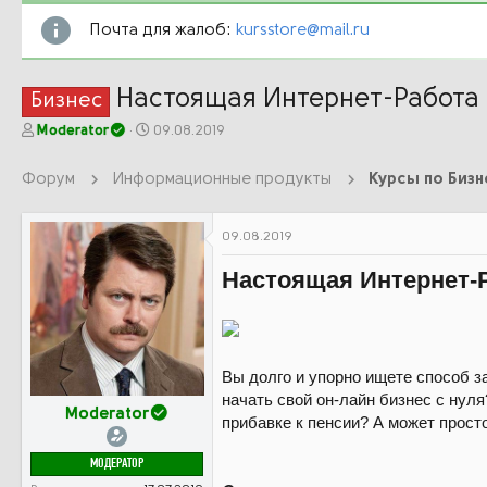
Почта для жалоб:
kursstore@mail.ru
Настоящая Интернет-Работа 2
Бизнес
А
Д
Moderator
09.08.2019
в
а
т
т
Форум
Информационные продукты
о
а
р
н
т
а
09.08.2019
е
ч
м
а
Настоящая Интернет-Ра
ы
л
а
Вы долго и упорно ищете способ з
начать свой он-лайн бизнес с ну
Moderator
прибавке к пенсии? А может просто
МОДЕРАТОР