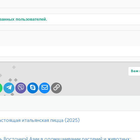
ванных пользователей.
Вам 
lr
WhatsApp
Telegram
Viber
Skype
Электронная почта
Ссылка
астоящая итальянская пицца (2025)
ь Восточной Азии в одомашнивании растений и животных: