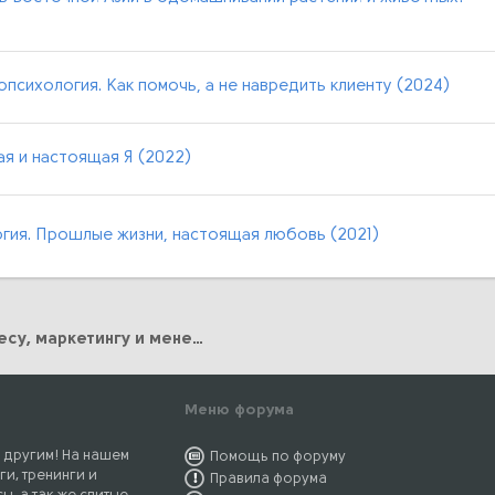
психология. Как помочь, а не навредить клиенту (2024)
я и настоящая Я (2022)
огия. Прошлые жизни, настоящая любовь (2021)
Курсы по Бизнесу, маркетингу и менеджменту
Меню форума
 другим! На нашем
Помощь по форуму
ги, тренинги и
Правила форума