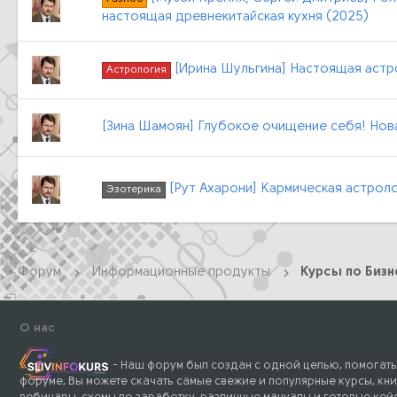
настоящая древнекитайская кухня (2025)
[Ирина Шульгина] Настоящая астро
Астрология
[Зина Шамоян] Глубокое очищение себя! Нова
[Рут Ахарони] Кармическая астрол
Эзотерика
Форум
Информационные продукты
О нас
- Наш форум был создан с одной целью, помогать
форуме, Вы можете скачать самые свежие и популярные курсы, кни