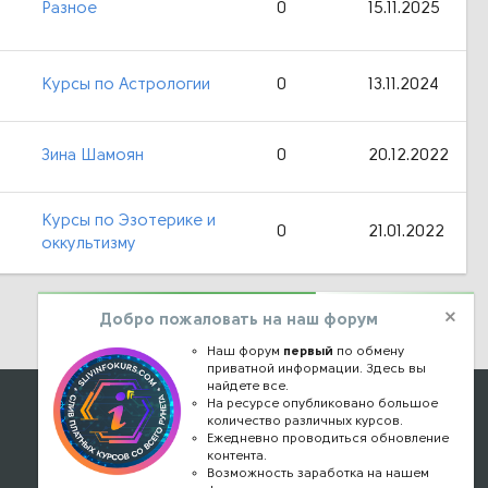
Разное
0
15.11.2025
Курсы по Астрологии
0
13.11.2024
Зина Шамоян
0
20.12.2022
Курсы по Эзотерике и
0
21.01.2022
оккультизму
Добро пожаловать на наш форум
Наш форум
первый
по обмену
приватной информации. Здесь вы
найдете все.
Наши контакты
На ресурсе опубликовано большое
количество различных курсов.
Ежедневно проводиться обновление
kursstore@mail.ru
контента.
Обратная связь
Возможность заработка на нашем