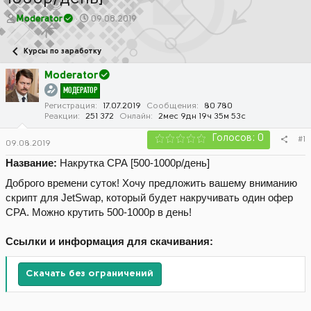
А
Д
Moderator
09.08.2019
в
а
т
т
Курсы по заработку
о
а
р
н
Moderator
т
а
МОДЕРАТОР
е
ч
м
а
Регистрация
17.07.2019
Сообщения
80 780
Реакции
251 372
Онлайн
2мес 9дн 19ч 35м 53с
ы
л
а
Голосов: 0
#1
09.08.2019
Название:
Накрутка СРА [500-1000р/день]
Доброго времени суток! Хочу предложить вашему вниманию
скрипт для JetSwap, который будет накручивать один офер
СРА. Можно крутить 500-1000р в день!
Ссылки и информация для скачивания:
Скачать без ограничений