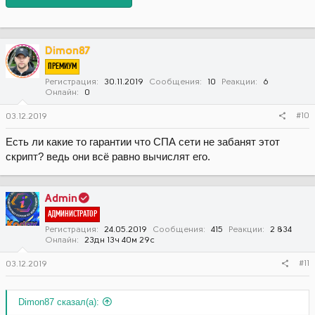
Dimon87
ПРЕМИУМ
Регистрация
30.11.2019
Сообщения
10
Реакции
6
Онлайн
0
#10
03.12.2019
Есть ли какие то гарантии что СПА сети не забанят этот
скрипт? ведь они всё равно вычислят его.
Admin
АДМИНИСТРАТОР
Регистрация
24.05.2019
Сообщения
415
Реакции
2 834
Онлайн
23дн 13ч 40м 29с
#11
03.12.2019
Dimon87 сказал(а):