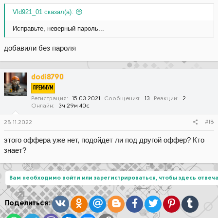
Vld921_01 сказал(а):
Исправьте, неверный пароль...
добавили без пароля
dodi8790
ПРЕМИУМ
Регистрация
15.03.2021
Сообщения
13
Реакции
2
Онлайн
3ч 29м 40с
#18
28.11.2022
этого оффера уже нет, подойдет ли под другой оффер? Кто
знает?
Вам необходимо войти или зарегистрироваться, чтобы здесь отвеча
Вконтакте
Одноклассники
Mail.ru
Blogger
Facebook
Twitter
Pinterest
Tumblr
Поделиться: