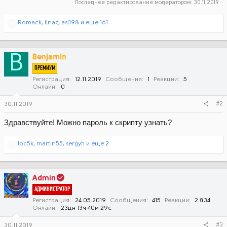
Последнее редактирование модератором:
30.11.2019
Р
Romack
,
Ilnaz
,
asl198
и еще 161
е
а
к
ц
B
Benjamin
и
ПРЕМИУМ
и
:
Регистрация
12.11.2019
Сообщения
1
Реакции
5
Онлайн
0
#2
30.11.2019
Здравствуйте! Можно пароль к скрипту узнать?
Р
loc5k
,
martin55
,
sergyh
и еще 2
е
а
к
ц
Admin
и
АДМИНИСТРАТОР
и
:
Регистрация
24.05.2019
Сообщения
415
Реакции
2 834
Онлайн
23дн 13ч 40м 29с
#3
30.11.2019