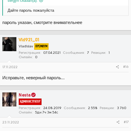
sergyh сказал(а):
Дайте пароль пожалуйста
пароль указан, смотрите внимательнее
Vld921_01
ПРЕМИУМ
VladIslav
Регистрация
07.04.2021
Сообщения
7
Реакции
1
Онлайн
0
#16
17.11.2022
Исправьте, неверный пароль...
Nesta
АДМИНИСТРАТОР
Регистрация
24.08.2019
Сообщения
2 558
Реакции
3 760
Онлайн
5дн 7ч 3м 54с
#17
23.11.2022