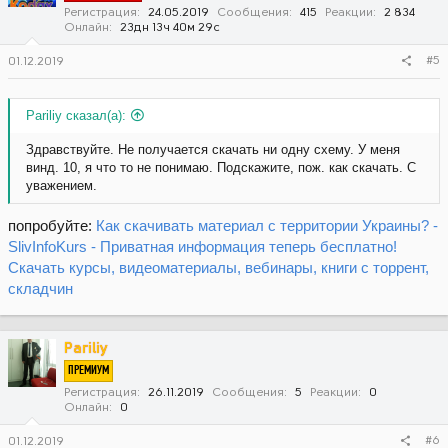
Регистрация
24.05.2019
Сообщения
415
Реакции
2 834
Онлайн
23дн 13ч 40м 29с
#5
01.12.2019
Pariliy сказал(а):
Здравствуйте. Не получается скачать ни одну схему. У меня
винд. 10, я что то не понимаю. Подскажите, пож. как скачать. С
уважением.
попробуйте:
Как скачивать материал с территории Украины? -
SlivInfoKurs - Приватная информация теперь бесплатно!
Скачать курсы, видеоматериалы, вебинары, книги с торрент,
складчин
Pariliy
ПРЕМИУМ
Регистрация
26.11.2019
Сообщения
5
Реакции
0
Онлайн
0
#6
01.12.2019