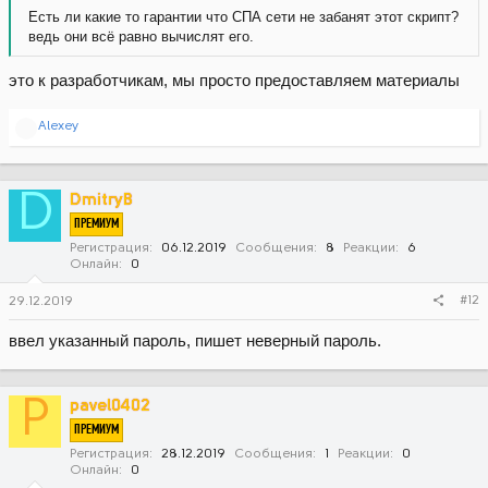
Есть ли какие то гарантии что СПА сети не забанят этот скрипт?
ведь они всё равно вычислят его.
это к разработчикам, мы просто предоставляем материалы
Р
Alexey
е
а
к
ц
D
DmitryB
и
ПРЕМИУМ
и
:
Регистрация
06.12.2019
Сообщения
8
Реакции
6
Онлайн
0
#12
29.12.2019
ввел указанный пароль, пишет неверный пароль.
P
pavel0402
ПРЕМИУМ
Регистрация
28.12.2019
Сообщения
1
Реакции
0
Онлайн
0