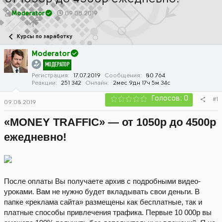
А
Д
Moderator
09.08.2019
в
а
т
т
Курсы по заработку
о
а
р
н
Moderator
т
а
МОДЕРАТОР
е
ч
м
а
Регистрация
17.07.2019
Сообщения
80 764
Реакции
251 342
Онлайн
2мес 9дн 17ч 5м 34с
ы
л
а
Голосов: 0
#1
09.08.2019
«MONEY TRAFFIC» — от 1050р до 4500р
ежедневно!
После оплаты Вы получаете архив с подробными видео-
уроками. Вам не нужно будет вкладывать свои деньги. В
папке «реклама сайта» размещены как бесплатные, так и
платные способы привлечения трафика. Первые 10 000р вы