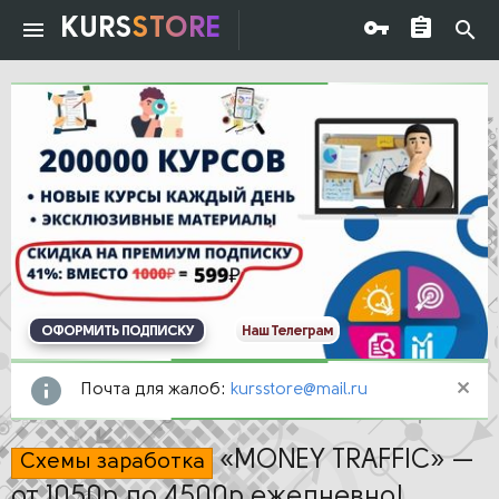
KURS
STORE
ОФОРМИТЬ ПОДПИСКУ
Наш Телеграм
Почта для жалоб:
kursstore@mail.ru
«MONEY TRAFFIC» —
Схемы заработка
от 1050р до 4500р ежедневно!