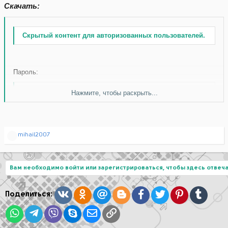
Скачать:
Скрытый контент для авторизованных пользователей.
Пароль:
Нажмите, чтобы раскрыть...
Скачать без ограничений
Р
mihail2007
е
а
к
ц
Вам необходимо войти или зарегистрироваться, чтобы здесь отвеча
и
и
:
Вконтакте
Одноклассники
Mail.ru
Blogger
Facebook
Twitter
Pinterest
Tumblr
Поделиться:
WhatsApp
Telegram
Viber
Skype
Электронная почта
Ссылка