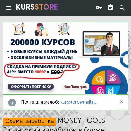
KURS
STORE
ОФОРМИТЬ ПОДПИСКУ
Наш Телеграм
Почта для жалоб:
kursstore@mail.ru
MONEY TOOLS.
Схемы заработка
Гигантский заработок в бурже -