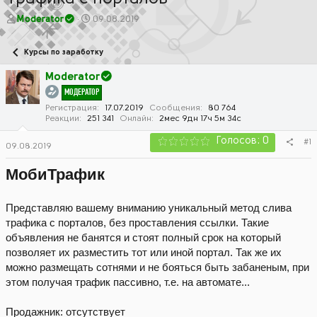
А
Д
Moderator
09.08.2019
в
а
т
т
Курсы по заработку
о
а
р
н
Moderator
т
а
МОДЕРАТОР
е
ч
м
а
Регистрация
17.07.2019
Сообщения
80 764
Реакции
251 341
Онлайн
2мес 9дн 17ч 5м 34с
ы
л
а
Голосов: 0
#1
09.08.2019
МобиТрафик
Представляю вашему вниманию уникальный метод слива
трафика с порталов, без проставления ссылки. Такие
объявления не банятся и стоят полный срок на который
позволяет их разместить тот или иной портал. Так же их
можно размещать сотнями и не бояться быть забаненым, при
этом получая трафик пассивно, т.е. на автомате...
Продажник: отсутствует