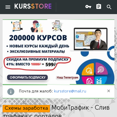
KURS
STORE
ОФОРМИТЬ ПОДПИСКУ
Наш Телеграм
Почта для жалоб:
kursstore@mail.ru
МобиТрафик - Cлив
Схемы заработка
трафика с порталов