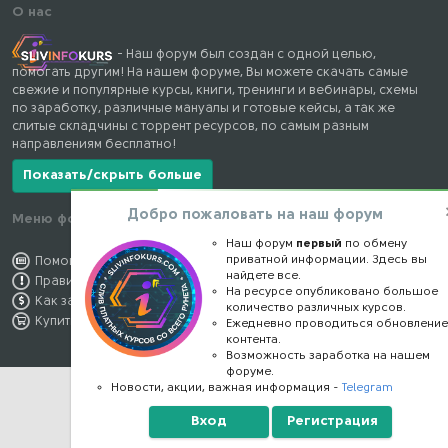
О нас
- Наш форум был создан с одной целью,
помогать другим! На нашем форуме, Вы можете скачать самые
свежие и популярные курсы, книги, тренинги и вебинары, схемы
по заработку, различные мануалы и готовые кейсы, а так же
слитые складчины с торрент ресурсов, по самым разным
направлениям бесплатно!
Показать/скрыть больше
Добро пожаловать на наш форум
Меню форума
Наши контакты
Наш форум
первый
по обмену
приватной информации. Здесь вы
Помощь по форуму
kursstore@mail.ru
найдете все.
Правила форума
Обратная связь
На ресурсе опубликовано большое
Как заработать
Конфиденциальность
количество различных курсов.
Купить премиум
Правообладателям
Ежедневно проводиться обновлени
контента.
Возможность заработка на нашем
форуме.
Новости, акции, важная информация -
Telegram
Вход
Регистрация