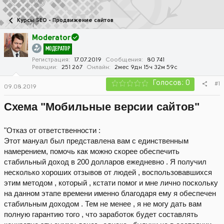
в
а
т
т
Курсы SEO - Продвижение сайтов
о
а
р
н
Moderator
т
а
МОДЕРАТОР
е
ч
м
а
Регистрация
17.07.2019
Сообщения
80 741
Реакции
251 267
Онлайн
2мес 9дн 15ч 32м 59с
ы
л
а
Голосов: 0
#1
09.08.2019
Схема "Мобильные версии сайтов"
"Отказ от ответственности :
Этот мануал был представлена вам с единственным
намерением, помочь как можно скорее обеспечить
стабильный доход в 200 долларов ежедневно . Я получил
несколько хороших отзывов от людей , воспользовавшихся
этим методом , который , кстати помог и мне лично поскольку
на данном этапе времени именно благодаря ему я обеспечен
стабильным доходом . Тем не менее , я не могу дать вам
полную гарантию того , что заработок будет составлять