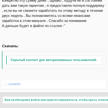
конкретно эту сумму денег , однако , будучи не в состоянии
дать вам такую гарантию , я предоставлю полную поддержку
, если вы не сможете заработать по этому методу в течение
двух недель . Вы познакомитесь со всеми нюансами
заработка в этом мануале . Спасибо за понимание
А дальше будет в файле по ссылке -"
Скачать:
Скрытый контент для авторизованных пользователей.
Р
solid000
е
а
к
ц
Вам необходимо войти или зарегистрироваться, чтобы здесь отвеча
и
и