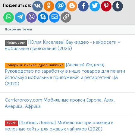
:
Вконтакте
Одноклассники
Mail.ru
Blogger
Facebook
Twitter
Pinterest
Tumblr
Поделиться:
WhatsApp
Telegram
Viber
Skype
Электронная почта
Ссылка
Похожие темы
[Юлия Киселева] Вау-видео - нейросети +
Нейросети
мобильные приложения (2025)
[Алексей Фадеев]
Товарный бизнес, дропшиппинг
Руководство по заработку в нише товаров для печати
используя мобильные приложения и ретаргетинг ЦА
(2020)
Carrierproxy.com Мобильные прокси Европа, Азия,
Америка, Африка
[Любовь Левина] Мобильные приложения и
Книги
полезные сайты для ржавых чайников (2020)