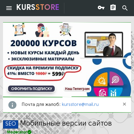
KURS
STORE
ОФОРМИТЬ ПОДПИСКУ
Наш Телеграм
Почта для жалоб:
kursstore@mail.ru
Мобильные версии сайтов
SEO
А
Д
Moderator
09.08.2019