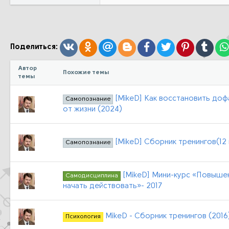
Вконтакте
Одноклассники
Mail.ru
Blogger
Facebook
Twitter
Pinterest
Tumb
Поделиться:
Автор
Похожие темы
темы
[MikeD] Как восстановить доф
Самопознание
от жизни (2024)
[MikeD] Сборник тренингов(12 в
Самопознание
[MikeD] Мини-курс «Повышени
Самодисциплина
начать действовать»- 2017
MikeD - Сборник тренингов (2016
Психология