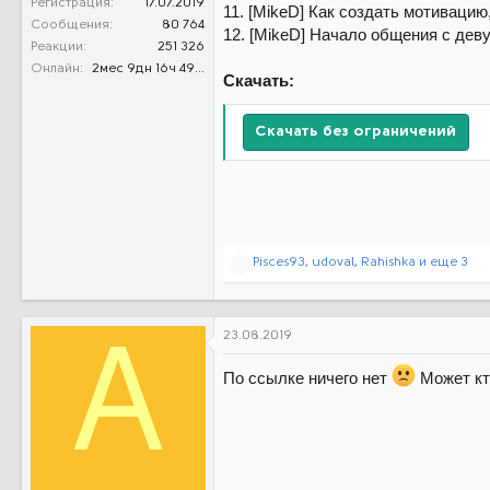
Регистрация
17.07.2019
11. [MikeD] Как создать мотивацию
Сообщения
80 764
12. [MikeD] Начало общения с дев
Реакции
251 326
Онлайн
2мес 9дн 16ч 49м 40с
Скачать:
Скачать без ограничений
Р
Pisces93
,
udoval
,
Rahishka
и еще 3
е
а
к
ц
23.08.2019
A
и
и
По ссылке ничего нет
Может кт
: