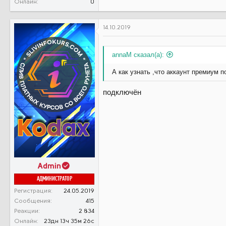
Онлайн
0
14.10.2019
annaM сказал(а):
А как узнать ,что аккаунт премиум 
подключён
Admin
АДМИНИСТРАТОР
Регистрация
24.05.2019
Сообщения
415
Реакции
2 834
Онлайн
23дн 13ч 35м 26с