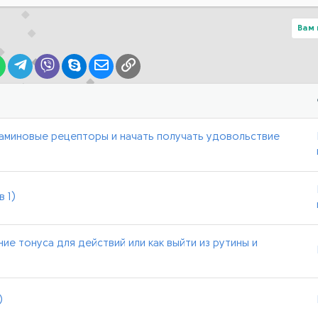
Вам 
lr
WhatsApp
Telegram
Viber
Skype
Электронная почта
Ссылка
аминовые рецепторы и начать получать удовольствие
 1)
е тонуса для действий или как выйти из рутины и
)