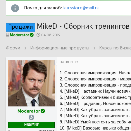
Почта для жалоб:
kursstore@mail.ru
MikeD - Сборник тренингов
Продажи
А
Д
Moderator
04.08.2019
в
а
т
т
Форум
Информационные продукты
о
а
р
н
т
а
04.08.2019
е
ч
м
а
1. Словесная импровизация. Начал
ы
л
2. Словесная импровизация +мара
а
3. Словесная импровизация - прод
4. [MikeD] Наставник Научи нович
5. [MikeD] Корпоративный бизнес т
6. [MikeD] Продавец. Новое покол
7. [MikeD] Как убрать зависимость
Moderator
8. [MikeD] Как убрать зависимость
9. [MikeD] Умей постоять за себя 
МОДЕРАТОР
10. [MikeD] Базовые навыки общен