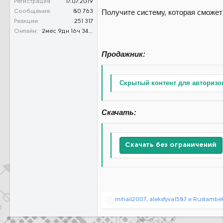
Регистрация
17.07.2019
Получите систему, которая сможе
Сообщения
80 763
Реакции
251 317
Онлайн
2мес 9дн 16ч 34м 50с
Продажник:
Скрытый контент для авторизо
Скачать:
Скачать без ограничений
Р
mihail2007
,
aleksfyva1587
и
Rustambe
е
а
к