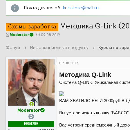
Почта для жалоб:
kursstore@mail.ru
Методика Q-Link (20
Схемы заработка
А
Д
Moderator
09.08.2019
в
а
т
т
Форум
Информационные продукты
Курсы по зар
о
а
р
н
т
а
09.08.2019
е
ч
м
а
Методика Q-Link
ы
л
а
Система Q-LINK. Уникальная сист
ВАМ ХВАТИЛО БЫ И 3000руб В 
Moderator
Вы устали искать кнопку "БАБЛО" 
МОДЕРАТОР
Вас устроит среднемесячный дохо