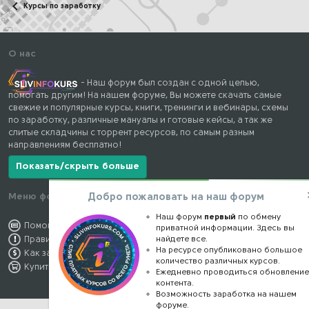
Курсы по заработку
О нас
- Наш форум был создан с одной целью,
помогать другим! На нашем форуме, Вы можете скачать самые
свежие и популярные курсы, книги, тренинги и вебинары, схемы
по заработку, различные мануалы и готовые кейсы, а так же
слитые складчины с торрент ресурсов, по самым разным
направлениям бесплатно!
Показать/скрыть больше
Добро пожаловать на наш форум
Меню форума
Наши контакты
Наш форум
первый
по обмену
Помощь по форуму
kursstore@mail.ru
приватной информации. Здесь вы
найдете все.
Правила форума
Обратная связь
На ресурсе опубликовано большое
Как заработать
Конфиденциальность
количество различных курсов.
Купить премиум
Правообладателям
Ежедневно проводиться обновлени
контента.
Возможность заработка на нашем
форуме.