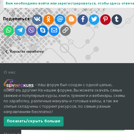
ц
Вам необходимо войти или зарегистрироваться, чтобы здесь отвеча
и
и
:
Вконтакте
Одноклассники
Mail.ru
Blogger
Facebook
Twitter
Pinterest
Tumblr
Поделиться:
WhatsApp
Telegram
Viber
Skype
Электронная почта
Ссылка
Курсы по заработку
О нас
- Наш форум был создан с одной целью,
помогать другим! На нашем форуме, Вы можете скачать самые
свежие и популярные курсы, книги, тренинги и вебинары, схемы
по заработку, различные мануалы и готовые кейсы, а так же
слитые складчины с торрент ресурсов, по самым разным
направлениям бесплатно!
Показать/скрыть больше