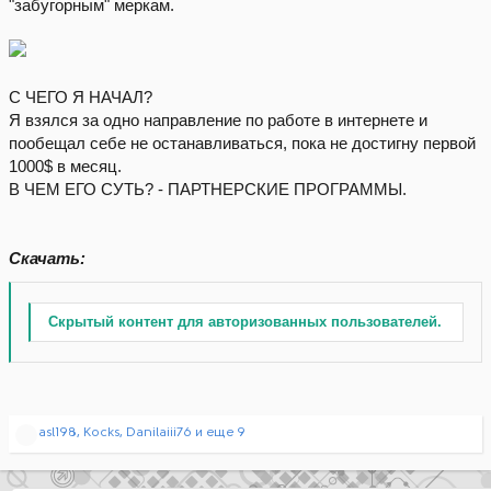
"забугорным" меркам.
С ЧЕГО Я НАЧАЛ?
Я взялся за одно направление по работе в интернете и
пообещал себе не останавливаться, пока не достигну первой
1000$ в месяц.
В ЧЕМ ЕГО СУТЬ? - ПАРТНЕРСКИЕ ПРОГРАММЫ.
Скачать:
Скрытый контент для авторизованных пользователей.
Р
asl198
,
Kocks
,
Danilaiii76
и еще 9
е
а
к