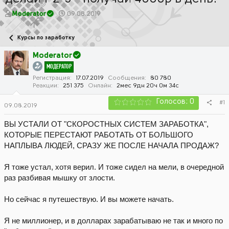
А
Д
Moderator
09.08.2019
в
а
т
т
Курсы по заработку
о
а
р
н
Moderator
т
а
МОДЕРАТОР
е
ч
м
а
Регистрация
17.07.2019
Сообщения
80 780
Реакции
251 375
Онлайн
2мес 9дн 20ч 0м 34с
ы
л
а
Голосов: 0
#1
09.08.2019
ВЫ УСТАЛИ ОТ "СКОРОСТНЫХ СИСТЕМ ЗАРАБОТКА",
КОТОРЫЕ ПЕРЕСТАЮТ РАБОТАТЬ ОТ БОЛЬШОГО
НАПЛЫВА ЛЮДЕЙ, СРАЗУ ЖЕ ПОСЛЕ НАЧАЛА ПРОДАЖ?
Я тоже устал, хотя верил. И тоже сидел на мели, в очередной
раз разбивая мышку от злости.
Но сейчас я путешествую. И вы можете начать.
Я не миллионер, и в долларах зарабатываю не так и много по