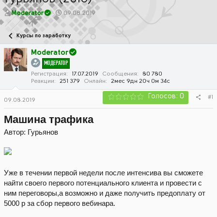
А
Д
Moderator
09.08.2019
в
а
т
т
Курсы по заработку
о
а
р
н
Moderator
т
а
МОДЕРАТОР
е
ч
м
а
Регистрация
17.07.2019
Сообщения
80 780
Реакции
251 379
Онлайн
2мес 9дн 20ч 0м 34с
ы
л
а
Голосов: 0
#1
09.08.2019
Машина трафика
Автор: Гурьянов
Уже в течении первой недели после интенсива вы сможете
найти своего первого потенциального клиента и провести с
ним переговоры,а возможно и даже получить предоплату от
5000 р за сбор первого вебинара.