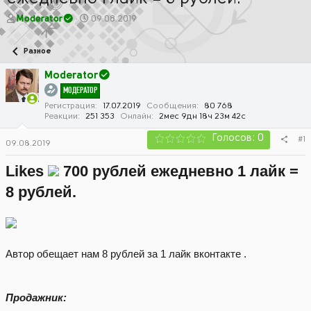
А
Д
Moderator
09.08.2019
в
а
т
т
Разное
о
а
р
н
Moderator
т
а
МОДЕРАТОР
е
ч
м
а
Регистрация
17.07.2019
Сообщения
80 768
Реакции
251 353
Онлайн
2мес 9дн 18ч 23м 42с
ы
л
а
Голосов: 0
#1
09.08.2019
Likes
700 рублей ежедневно 1 лайк =
8 рублей.
Автор обещает нам 8 рублей за 1 лайк вконтакте .
Продажник: