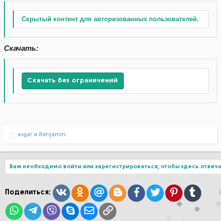
Скрытый контент для авторизованных пользователей.
Скачать:
Скачать без ограничений
Р
asgar
и
Benjamin
е
а
к
ц
Вам необходимо войти или зарегистрироваться, чтобы здесь отвеча
и
и
:
Вконтакте
Одноклассники
Mail.ru
Blogger
Facebook
Twitter
Pinterest
Tumblr
Поделиться:
WhatsApp
Telegram
Viber
Skype
Электронная почта
Ссылка