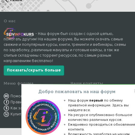
Разное
О нас
- Наш форум был создан с одной целью,
помогать другим! На нашем форуме, Вы можете скачать самые
свежие и популярные курсы, книги, тренинги и вебинары, схемы
по заработку, различные мануалы и готовые кейсы, а так же
слитые складчины с торрент ресурсов, по самым разным
направлениям бесплатно!
Показать/скрыть больше
Меню форума
Наши контакты
Добро пожаловать на наш форум
Помощь по форуму
kursstore@mail.ru
Наш форум
первый
по обмену
Правила форума
Обратная связь
приватной информации. Здесь вы
Как заработать
Конфиденциальность
найдете все.
Купить премиум
Правообладателям
На ресурсе опубликовано большое
количество различных курсов.
Ежедневно проводиться обновлени
контента.
Возможность заработка на нашем