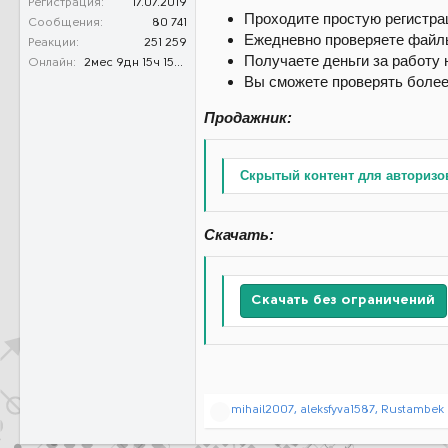
Регистрация
17.07.2019
Проходите простую регистра
Сообщения
80 741
Ежедневно проверяете файл
Реакции
251 259
Получаете деньги за работу 
Онлайн
2мес 9дн 15ч 15м 34с
Вы сможете проверять боле
Продажник:
Скрытый контент для авторизо
Скачать:
Скачать без ограничений
Р
mihail2007
,
aleksfyva1587
,
Rustambek
е
а