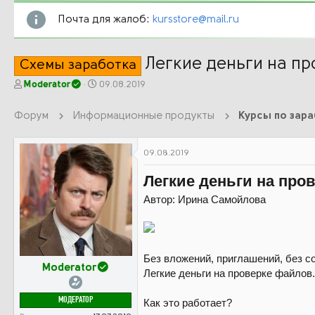
Почта для жалоб:
kursstore@mail.ru
Легкие деньги на пр
Схемы заработка
А
Д
Moderator
09.08.2019
в
а
т
т
Форум
Информационные продукты
Курсы по зар
о
а
р
н
т
а
09.08.2019
е
ч
м
а
Легкие деньги на про
ы
л
а
Автор: Ирина Самойлова
Без вложений, приглашений, без с
Moderator
Легкие деньги на проверке файлов.
МОДЕРАТОР
Как это работает?