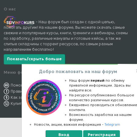
О нас
- Наш форум был создан с одной целью,
помогать другим! На нашем форуме, Вы можете скачать самые
свежие и популярные курсы, книги, тренинги и вебинары, схемы
по заработку, различные мануалы и готовые кейсы, а так же
слитые складчины с торрент ресурсов, по самым разным
направлениям бесплатно!
Показать/скрыть больше
Добро пожаловать на наш форум
Меню форума
Наши контакты
Наш форум
первый
по обмену
Помощь по форуму
kursstore@mail.ru
приватной информации. Здесь вы
найдете все.
Правила форума
Обратная связь
На ресурсе опубликовано большое
Как заработать
Конфиденциальность
количество различных курсов.
Купить премиум
Правообладателям
Ежедневно проводиться обновлени
контента.
Возможность заработка на нашем
форуме.
Новости, акции, важная информация -
Telegram
Вход
Регистрация